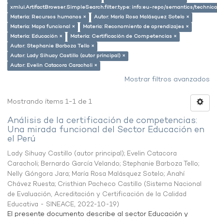
xmlui.ArtifactBrowser.SimpleSearch.filter.type: info:eu-repo/semantics/techni
Materia: Recursos humanos ×
Autor: María Rosa Malásquez Sotelo ×
Materia: Mapa funcional ×
Materia: Reconomiento de aprendizajes ×
Materia: Educación ×
Materia: Certificación de Competencias ×
Autor: Stephanie Barboza Tello ×
Autor: Lady Sihuay Castillo (autor principal) ×
Autor: Evelin Catacora Caracholi ×
Mostrar filtros avanzados
Mostrando ítems 1-1 de 1
Análisis de la certificación de competencias:
Una mirada funcional del Sector Educación en
el Perú
Lady Sihuay Castillo (autor principal)
;
Evelin Catacora
Caracholi
;
Bernardo García Velando
;
Stephanie Barboza Tello
;
Nelly Góngora Jara
;
María Rosa Malásquez Sotelo
;
Anahí
Chávez Ruesta
;
Cristhian Pacheco Castillo
(
Sistema Nacional
de Evaluación, Acreditación y Certificación de la Calidad
Educativa - SINEACE
,
2022-10-19
)
El presente documento describe al sector Educación y