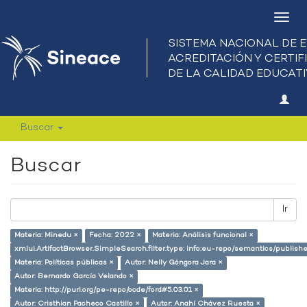
Camb
nave
Buscar
Buscar
Ir
Materia: Minedu ×
Fecha: 2022 ×
Materia: Análisis funcional ×
xmlui.ArtifactBrowser.SimpleSearch.filter.type: info:eu-repo/semantics/publish
Materia: Políticas públicas ×
Autor: Nelly Góngora Jara ×
Autor: Bernardo García Velando ×
Materia: http://purl.org/pe-repo/ocde/ford#5.03.01 ×
Autor: Cristhian Pacheco Castillo ×
Autor: Anahí Chávez Ruesta ×