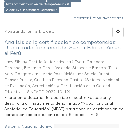
Materia: Certificación de Competencias ×
Autor: Evelin Catacora Caracholi ×
Mostrar filtros avanzados
Mostrando ítems 1-1 de 1
Análisis de la certificación de competencias:
Una mirada funcional del Sector Educación en
el Perú
Lady Sihuay Castillo (autor principal)
;
Evelin Catacora
Caracholi
;
Bernardo García Velando
;
Stephanie Barboza Tello
;
Nelly Góngora Jara
;
María Rosa Malásquez Sotelo
;
Anahí
Chávez Ruesta
;
Cristhian Pacheco Castillo
(
Sistema Nacional
de Evaluación, Acreditación y Certificación de la Calidad
Educativa - SINEACE
,
2022-10-19
)
El presente documento describe al sector Educación y
desarrolla un instrumento denominado “Mapa Funcional
Sectorial de Educación” (MFSE) para fines de certificación de
competencias profesionales del Sineace. El MFSE ...
Sistema Nacional de Evaluación,