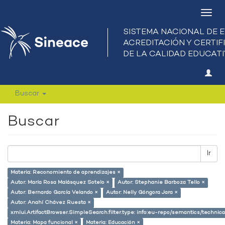
Camb
nave
Buscar
Buscar
Ir
Materia: Reconomiento de aprendizajes ×
Autor: María Rosa Malásquez Sotelo ×
Autor: Stephanie Barboza Tello ×
Autor: Bernardo García Velando ×
Autor: Nelly Góngora Jara ×
Autor: Anahí Chávez Ruesta ×
xmlui.ArtifactBrowser.SimpleSearch.filter.type: info:eu-repo/semantics/techni
Materia: Mapa funcional ×
Materia: Educación ×