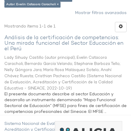
Autor: Evelin Catacora Caracholi ×
Mostrar filtros avanzados
Mostrando ítems 1-1 de 1
Análisis de la certificación de competencias:
Una mirada funcional del Sector Educación en
el Perú
Lady Sihuay Castillo (autor principal)
;
Evelin Catacora
Caracholi
;
Bernardo García Velando
;
Stephanie Barboza Tello
;
Nelly Góngora Jara
;
María Rosa Malásquez Sotelo
;
Anahí
Chávez Ruesta
;
Cristhian Pacheco Castillo
(
Sistema Nacional
de Evaluación, Acreditación y Certificación de la Calidad
Educativa - SINEACE
,
2022-10-19
)
El presente documento describe al sector Educación y
desarrolla un instrumento denominado “Mapa Funcional
Sectorial de Educación” (MFSE) para fines de certificación de
competencias profesionales del Sineace. El MFSE ...
Sistema Nacional de Evaluación,
Acreditación y Certificación de la