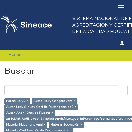
Camb
nave
Buscar
Buscar
Ir
Fecha: 2022 ×
Autor: Nelly Góngora Jara ×
Autor: Lady Sihuay Castillo (autor principal) ×
Autor: Anahí Chávez Ruesta ×
xmlui.ArtifactBrowser.SimpleSearch.filter.type: info:eu-repo/semantics/techni
Materia: Mapa funcional ×
Materia: Educación ×
Materia: Certificación de Competencias ×