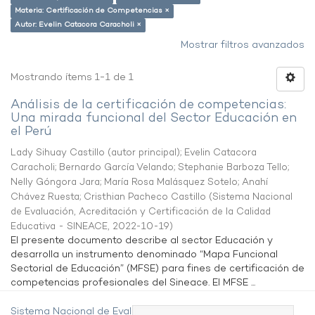
Materia: Certificación de Competencias ×
Autor: Evelin Catacora Caracholi ×
Mostrar filtros avanzados
Mostrando ítems 1-1 de 1
Análisis de la certificación de competencias:
Una mirada funcional del Sector Educación en
el Perú
Lady Sihuay Castillo (autor principal)
;
Evelin Catacora
Caracholi
;
Bernardo García Velando
;
Stephanie Barboza Tello
;
Nelly Góngora Jara
;
María Rosa Malásquez Sotelo
;
Anahí
Chávez Ruesta
;
Cristhian Pacheco Castillo
(
Sistema Nacional
de Evaluación, Acreditación y Certificación de la Calidad
Educativa - SINEACE
,
2022-10-19
)
El presente documento describe al sector Educación y
desarrolla un instrumento denominado “Mapa Funcional
Sectorial de Educación” (MFSE) para fines de certificación de
competencias profesionales del Sineace. El MFSE ...
Sistema Nacional de Evaluación,