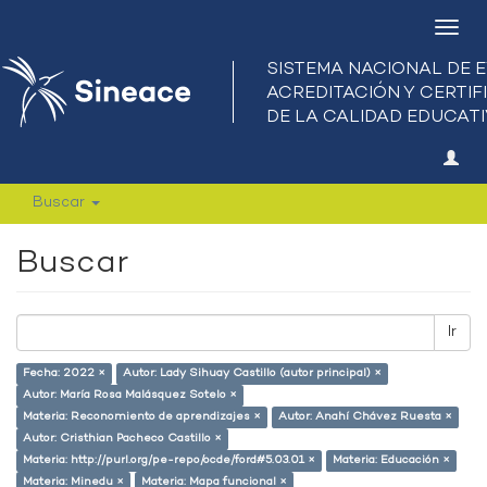
Camb
nave
Buscar
Buscar
Ir
Fecha: 2022 ×
Autor: Lady Sihuay Castillo (autor principal) ×
Autor: María Rosa Malásquez Sotelo ×
Materia: Reconomiento de aprendizajes ×
Autor: Anahí Chávez Ruesta ×
Autor: Cristhian Pacheco Castillo ×
Materia: http://purl.org/pe-repo/ocde/ford#5.03.01 ×
Materia: Educación ×
Materia: Minedu ×
Materia: Mapa funcional ×