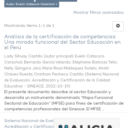
Autor: Evelin Catacora Caracholi ×
Mostrar filtros avanzados
Mostrando ítems 1-1 de 1
Análisis de la certificación de competencias:
Una mirada funcional del Sector Educación en
el Perú
Lady Sihuay Castillo (autor principal)
;
Evelin Catacora
Caracholi
;
Bernardo García Velando
;
Stephanie Barboza Tello
;
Nelly Góngora Jara
;
María Rosa Malásquez Sotelo
;
Anahí
Chávez Ruesta
;
Cristhian Pacheco Castillo
(
Sistema Nacional
de Evaluación, Acreditación y Certificación de la Calidad
Educativa - SINEACE
,
2022-10-19
)
El presente documento describe al sector Educación y
desarrolla un instrumento denominado “Mapa Funcional
Sectorial de Educación” (MFSE) para fines de certificación de
competencias profesionales del Sineace. El MFSE ...
Sistema Nacional de Evaluación,
Acreditación y Certificación de la