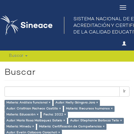
Camb
nave
Buscar
Buscar
Ir
Materia: Análisis funcional ×
Autor: Nelly Góngora Jara ×
Autor: Cristhian Pacheco Castillo ×
Materia: Recursos humanos ×
Materia: Educación ×
Fecha: 2022 ×
Autor: María Rosa Malásquez Sotelo ×
Autor: Stephanie Barboza Tello ×
Materia: Minedu ×
Materia: Certificación de Competencias ×
Autor: Evelin Catacora Caracholi ×