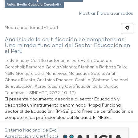
Autor: Evelin Catacora Caracholi ×
Mostrar filtros avanzados
Mostrando ítems 1-1 de 1
Análisis de la certificación de competencias:
Una mirada funcional del Sector Educación en
el Perú
Lady Sihuay Castillo (autor principal)
;
Evelin Catacora
Caracholi
;
Bernardo García Velando
;
Stephanie Barboza Tello
;
Nelly Góngora Jara
;
María Rosa Malásquez Sotelo
;
Anahí
Chávez Ruesta
;
Cristhian Pacheco Castillo
(
Sistema Nacional
de Evaluación, Acreditación y Certificación de la Calidad
Educativa - SINEACE
,
2022-10-19
)
El presente documento describe al sector Educación y
desarrolla un instrumento denominado “Mapa Funcional
Sectorial de Educación” (MFSE) para fines de certificación de
competencias profesionales del Sineace. El MFSE ...
Sistema Nacional de Evaluación,
Acreditación y Certificación de la