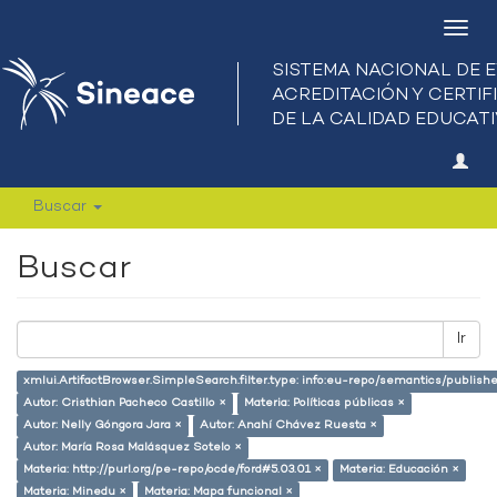
Camb
nave
Buscar
Buscar
Ir
xmlui.ArtifactBrowser.SimpleSearch.filter.type: info:eu-repo/semantics/publish
Autor: Cristhian Pacheco Castillo ×
Materia: Políticas públicas ×
Autor: Nelly Góngora Jara ×
Autor: Anahí Chávez Ruesta ×
Autor: María Rosa Malásquez Sotelo ×
Materia: http://purl.org/pe-repo/ocde/ford#5.03.01 ×
Materia: Educación ×
Materia: Minedu ×
Materia: Mapa funcional ×