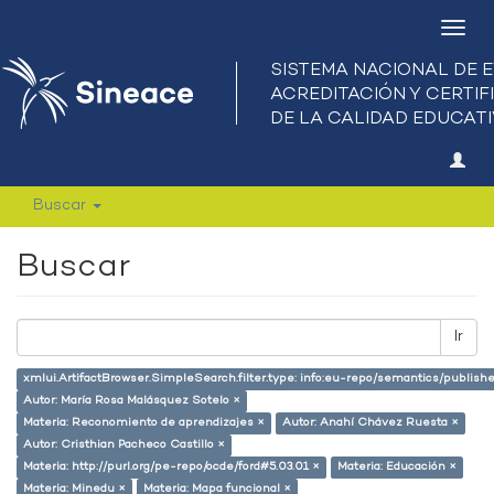
Camb
nave
Buscar
Buscar
Ir
xmlui.ArtifactBrowser.SimpleSearch.filter.type: info:eu-repo/semantics/publish
Autor: María Rosa Malásquez Sotelo ×
Materia: Reconomiento de aprendizajes ×
Autor: Anahí Chávez Ruesta ×
Autor: Cristhian Pacheco Castillo ×
Materia: http://purl.org/pe-repo/ocde/ford#5.03.01 ×
Materia: Educación ×
Materia: Minedu ×
Materia: Mapa funcional ×