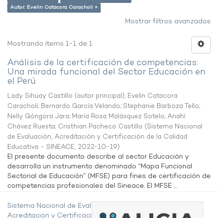
Autor: Evelin Catacora Caracholi ×
Mostrar filtros avanzados
Mostrando ítems 1-1 de 1
Análisis de la certificación de competencias:
Una mirada funcional del Sector Educación en
el Perú
Lady Sihuay Castillo (autor principal)
;
Evelin Catacora
Caracholi
;
Bernardo García Velando
;
Stephanie Barboza Tello
;
Nelly Góngora Jara
;
María Rosa Malásquez Sotelo
;
Anahí
Chávez Ruesta
;
Cristhian Pacheco Castillo
(
Sistema Nacional
de Evaluación, Acreditación y Certificación de la Calidad
Educativa - SINEACE
,
2022-10-19
)
El presente documento describe al sector Educación y
desarrolla un instrumento denominado “Mapa Funcional
Sectorial de Educación” (MFSE) para fines de certificación de
competencias profesionales del Sineace. El MFSE ...
Sistema Nacional de Evaluación,
Acreditación y Certificación de la