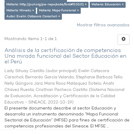
Materia: http://purl.org/pe-repo/ocde/ford#5.03.01 ×
Materia: Educación ×
Materia: Minedu ×
Materia: Mapa funcional ×
Autor: Evelin Catacora Caracholi ×
Mostrar filtros avanzados
Mostrando ítems 1-1 de 1
Análisis de la certificación de competencias:
Una mirada funcional del Sector Educación en
el Perú
Lady Sihuay Castillo (autor principal)
;
Evelin Catacora
Caracholi
;
Bernardo García Velando
;
Stephanie Barboza Tello
;
Nelly Góngora Jara
;
María Rosa Malásquez Sotelo
;
Anahí
Chávez Ruesta
;
Cristhian Pacheco Castillo
(
Sistema Nacional
de Evaluación, Acreditación y Certificación de la Calidad
Educativa - SINEACE
,
2022-10-19
)
El presente documento describe al sector Educación y
desarrolla un instrumento denominado “Mapa Funcional
Sectorial de Educación” (MFSE) para fines de certificación de
competencias profesionales del Sineace. El MFSE ...