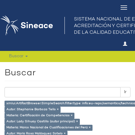
Camb
nave
Buscar
Buscar
Ir
xmlui.ArtifactBrowser.SimpleSearch.filter.type: info:eu-repo/semantics/techni
Autor: Stephanie Barboza Tello ×
Materia: Certificación de Competencias ×
Autor: Lady Sihuay Castillo (autor principal) ×
Materia: Marco Nacional de Cualificaciones del Perú ×
Autor: María Rosa Malásquez Sotelo ×