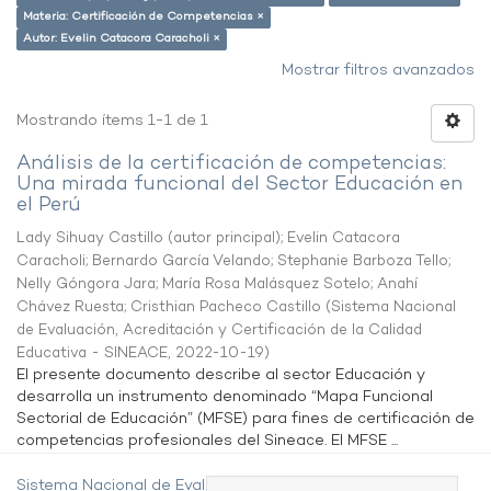
Materia: Certificación de Competencias ×
Autor: Evelin Catacora Caracholi ×
Mostrar filtros avanzados
Mostrando ítems 1-1 de 1
Análisis de la certificación de competencias:
Una mirada funcional del Sector Educación en
el Perú
Lady Sihuay Castillo (autor principal)
;
Evelin Catacora
Caracholi
;
Bernardo García Velando
;
Stephanie Barboza Tello
;
Nelly Góngora Jara
;
María Rosa Malásquez Sotelo
;
Anahí
Chávez Ruesta
;
Cristhian Pacheco Castillo
(
Sistema Nacional
de Evaluación, Acreditación y Certificación de la Calidad
Educativa - SINEACE
,
2022-10-19
)
El presente documento describe al sector Educación y
desarrolla un instrumento denominado “Mapa Funcional
Sectorial de Educación” (MFSE) para fines de certificación de
competencias profesionales del Sineace. El MFSE ...
Sistema Nacional de Evaluación,