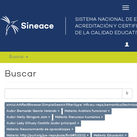
Camb
nave
Buscar
Buscar
Ir
xmlui.ArtifactBrowser.SimpleSearch.filter.type: info:eu-repo/semantics/techni
Autor: Bernardo García Velando ×
Materia: Análisis funcional ×
Autor: Nelly Góngora Jara ×
Materia: Recursos humanos ×
Autor: Lady Sihuay Castillo (autor principal) ×
Materia: Reconomiento de aprendizajes ×
Materia: http://purl.org/pe-repo/ocde/ford#5.03.01 ×
Materia: Educación ×