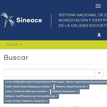
Camb
nave
Buscar
Buscar
Ir
xmlui.ArtifactBrowser.SimpleSearch.filter.type: info:eu-repo/semantics/publish
Autor: María Rosa Malásquez Sotelo ×
Materia: Mapa funcional ×
Autor: Cristhian Pacheco Castillo ×
Materia: Educación ×
Materia: Certificación de Competencias ×
Autor: Evelin Catacora Caracholi ×