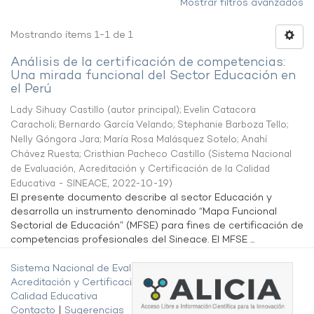
Mostrar filtros avanzados
Mostrando ítems 1-1 de 1
Análisis de la certificación de competencias:
Una mirada funcional del Sector Educación en
el Perú
Lady Sihuay Castillo (autor principal)
;
Evelin Catacora
Caracholi
;
Bernardo García Velando
;
Stephanie Barboza Tello
;
Nelly Góngora Jara
;
María Rosa Malásquez Sotelo
;
Anahí
Chávez Ruesta
;
Cristhian Pacheco Castillo
(
Sistema Nacional
de Evaluación, Acreditación y Certificación de la Calidad
Educativa - SINEACE
,
2022-10-19
)
El presente documento describe al sector Educación y
desarrolla un instrumento denominado “Mapa Funcional
Sectorial de Educación” (MFSE) para fines de certificación de
competencias profesionales del Sineace. El MFSE ...
Sistema Nacional de Evaluación,
Acreditación y Certificación de la
Calidad Educativa
Contacto
|
Sugerencias