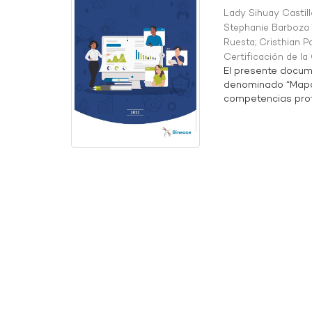
Lady Sihuay Castill
Stephanie Barboza 
Ruesta
;
Cristhian P
Certificación de l
El presente docum
denominado “Mapa 
competencias profe