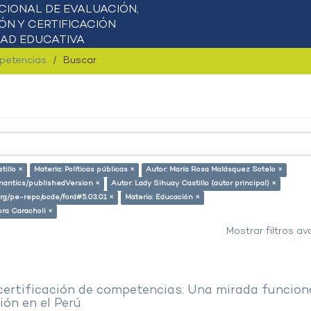
mpetencias
Buscar
tillo ×
Materia: Políticas públicas ×
Autor: María Rosa Malásquez Sotelo ×
emantics/publishedVersion ×
Autor: Lady Sihuay Castillo (autor principal) ×
.org/pe-repo/ocde/ford#5.03.01 ×
Materia: Educación ×
ora Caracholi ×
Mostrar filtros a
 certificación de competencias: Una mirada funcion
ón en el Perú