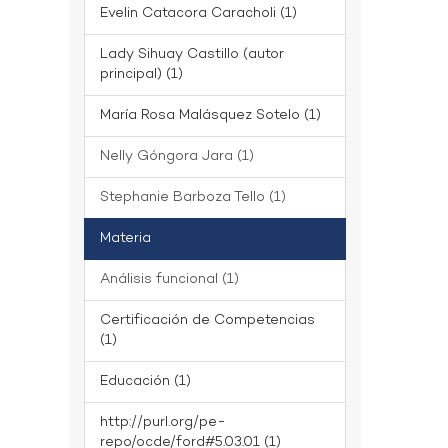
Evelin Catacora Caracholi (1)
Lady Sihuay Castillo (autor
principal) (1)
María Rosa Malásquez Sotelo (1)
Nelly Góngora Jara (1)
Stephanie Barboza Tello (1)
Materia
Análisis funcional (1)
Certificación de Competencias
(1)
Educación (1)
http://purl.org/pe-
repo/ocde/ford#5.03.01 (1)