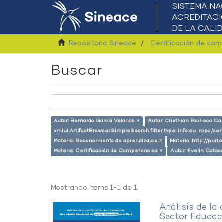
Repositorio Sineace
Certificación de co
Buscar
Autor: Bernardo García Velando ×
Autor: Cristhian Pacheco Cas
xmlui.ArtifactBrowser.SimpleSearch.filter.type: info:eu-repo/s
Materia: Reconomiento de aprendizajes ×
Materia: http://purl
Materia: Certificación de Competencias ×
Autor: Evelin Catac
Mostrando ítems 1-1 de 1
Análisis de la
Sector Educaci