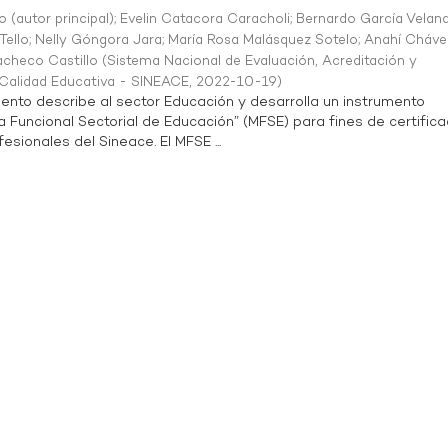
o (autor principal)
;
Evelin Catacora Caracholi
;
Bernardo García Velan
Tello
;
Nelly Góngora Jara
;
María Rosa Malásquez Sotelo
;
Anahí Cháve
acheco Castillo
(
Sistema Nacional de Evaluación, Acreditación y
a Calidad Educativa - SINEACE
,
2022-10-19
)
ento describe al sector Educación y desarrolla un instrumento
Funcional Sectorial de Educación” (MFSE) para fines de certifica
sionales del Sineace. El MFSE ...