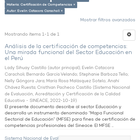
Materia: Certificación de Competencias ×
Autor: Evelin Catacora Caracholi ×
Mostrar filtros avanzados
Mostrando ítems 1-1 de 1
Análisis de la certificación de competencias:
Una mirada funcional del Sector Educación en
el Perú
Lady Sihuay Castillo (autor principal)
;
Evelin Catacora
Caracholi
;
Bernardo García Velando
;
Stephanie Barboza Tello
;
Nelly Góngora Jara
;
María Rosa Malásquez Sotelo
;
Anahí
Chávez Ruesta
;
Cristhian Pacheco Castillo
(
Sistema Nacional
de Evaluación, Acreditación y Certificación de la Calidad
Educativa - SINEACE
,
2022-10-19
)
El presente documento describe al sector Educación y
desarrolla un instrumento denominado “Mapa Funcional
Sectorial de Educación” (MFSE) para fines de certificación de
competencias profesionales del Sineace. El MFSE ...
Sistema Nacional de Evaluación,