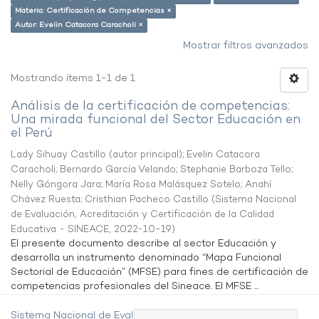
Materia: Certificación de Competencias ×
Autor: Evelin Catacora Caracholi ×
Mostrar filtros avanzados
Mostrando ítems 1-1 de 1
Análisis de la certificación de competencias:
Una mirada funcional del Sector Educación en
el Perú
Lady Sihuay Castillo (autor principal)
;
Evelin Catacora
Caracholi
;
Bernardo García Velando
;
Stephanie Barboza Tello
;
Nelly Góngora Jara
;
María Rosa Malásquez Sotelo
;
Anahí
Chávez Ruesta
;
Cristhian Pacheco Castillo
(
Sistema Nacional
de Evaluación, Acreditación y Certificación de la Calidad
Educativa - SINEACE
,
2022-10-19
)
El presente documento describe al sector Educación y
desarrolla un instrumento denominado “Mapa Funcional
Sectorial de Educación” (MFSE) para fines de certificación de
competencias profesionales del Sineace. El MFSE ...
Sistema Nacional de Evaluación,