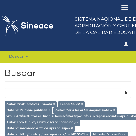
Camb
nave
Buscar
Buscar
Ir
Autor: Anahí Chávez Ruesta ×
Fecha: 2022 ×
Materia: Políticas públicas ×
Autor: María Rosa Malásquez Sotelo ×
xmlui.ArtifactBrowser.SimpleSearch.filter.type: info:eu-repo/semantics/publish
Autor: Lady Sihuay Castillo (autor principal) ×
Materia: Reconomiento de aprendizajes ×
Materia: http://purl.org/pe-repo/ocde/ford#5.03.01 ×
Materia: Educación ×