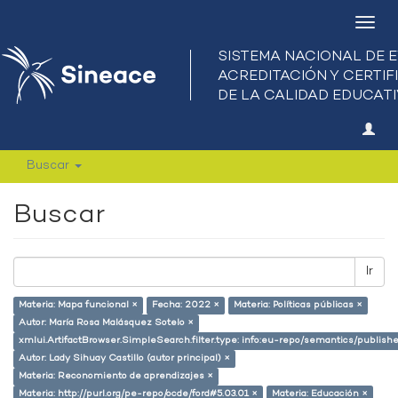
Camb
nave
Buscar
Buscar
Ir
Materia: Mapa funcional ×
Fecha: 2022 ×
Materia: Políticas públicas ×
Autor: María Rosa Malásquez Sotelo ×
xmlui.ArtifactBrowser.SimpleSearch.filter.type: info:eu-repo/semantics/publish
Autor: Lady Sihuay Castillo (autor principal) ×
Materia: Reconomiento de aprendizajes ×
Materia: http://purl.org/pe-repo/ocde/ford#5.03.01 ×
Materia: Educación ×