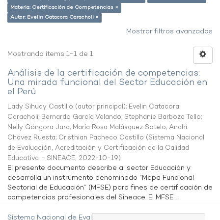
Materia: Certificación de Competencias ×
Autor: Evelin Catacora Caracholi ×
Mostrar filtros avanzados
Mostrando ítems 1-1 de 1
Análisis de la certificación de competencias:
Una mirada funcional del Sector Educación en
el Perú
Lady Sihuay Castillo (autor principal)
;
Evelin Catacora
Caracholi
;
Bernardo García Velando
;
Stephanie Barboza Tello
;
Nelly Góngora Jara
;
María Rosa Malásquez Sotelo
;
Anahí
Chávez Ruesta
;
Cristhian Pacheco Castillo
(
Sistema Nacional
de Evaluación, Acreditación y Certificación de la Calidad
Educativa - SINEACE
,
2022-10-19
)
El presente documento describe al sector Educación y
desarrolla un instrumento denominado “Mapa Funcional
Sectorial de Educación” (MFSE) para fines de certificación de
competencias profesionales del Sineace. El MFSE ...
Sistema Nacional de Evaluación,