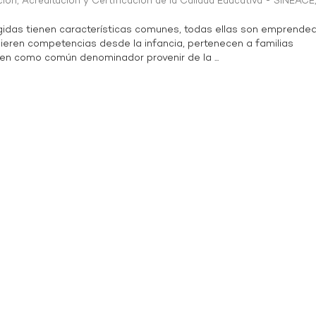
ión, Acreditación y Certificación de la Calidad Educativa - SINEACE
ogidas tienen características comunes, todas ellas son emprende
ieren competencias desde la infancia, pertenecen a familias
en como común denominador provenir de la ...