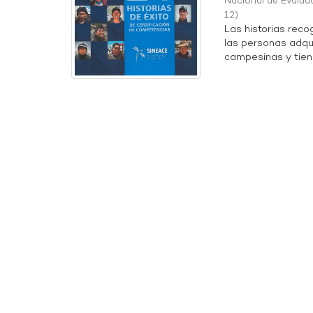
Nacional de Evaluac
12
)
Las historias rec
las personas adqu
campesinas y tien