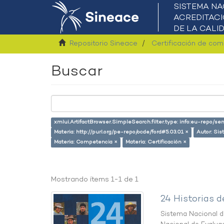
Repositorio Sineace
Certificación de co
Buscar
xmlui.ArtifactBrowser.SimpleSearch.filter.type: info:eu-repo/s
Materia: http://purl.org/pe-repo/ocde/ford#5.03.01 ×
Autor: Sis
Materia: Competencia ×
Materia: Certificación ×
Mostrando ítems 1-1 de 1
24 Historias d
Sistema Nacional de