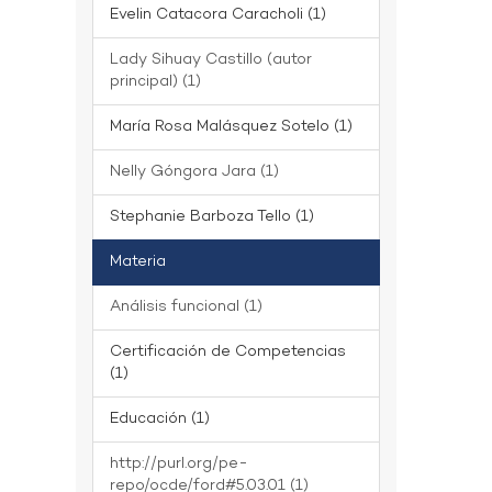
Evelin Catacora Caracholi (1)
Lady Sihuay Castillo (autor
principal) (1)
María Rosa Malásquez Sotelo (1)
Nelly Góngora Jara (1)
Stephanie Barboza Tello (1)
Materia
Análisis funcional (1)
Certificación de Competencias
(1)
Educación (1)
http://purl.org/pe-
repo/ocde/ford#5.03.01 (1)