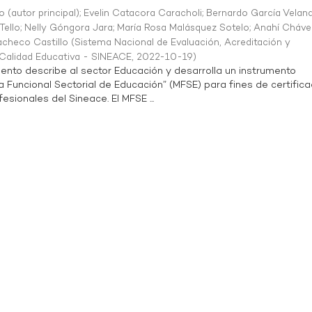
o (autor principal)
;
Evelin Catacora Caracholi
;
Bernardo García Velan
Tello
;
Nelly Góngora Jara
;
María Rosa Malásquez Sotelo
;
Anahí Cháve
acheco Castillo
(
Sistema Nacional de Evaluación, Acreditación y
a Calidad Educativa - SINEACE
,
2022-10-19
)
ento describe al sector Educación y desarrolla un instrumento
Funcional Sectorial de Educación” (MFSE) para fines de certifica
sionales del Sineace. El MFSE ...