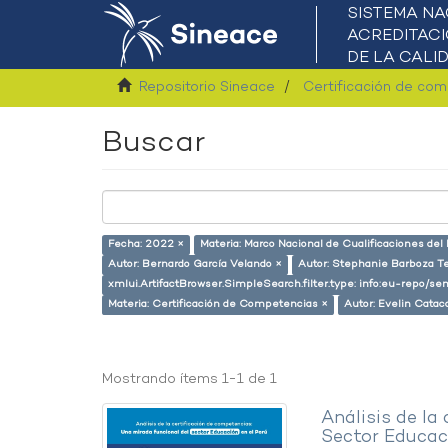
Repositorio Sineace
Certificación de co
Buscar
Fecha: 2022 ×
Materia: Marco Nacional de Cualificaciones del
Autor: Bernardo García Velando ×
Autor: Stephanie Barboza Te
xmlui.ArtifactBrowser.SimpleSearch.filter.type: info:eu-repo/
Materia: Certificación de Competencias ×
Autor: Evelin Catac
Mostrando ítems 1-1 de 1
Análisis de la
Sector Educaci