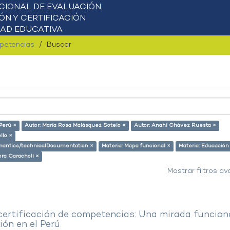
mpetencias
Buscar
 Perú ×
Autor: María Rosa Malásquez Sotelo ×
Autor: Anahí Chávez Ruesta ×
llo ×
semantics/technicalDocumentation ×
Materia: Mapa funcional ×
Materia: Educación
ora Caracholi ×
Mostrar filtros a
 certificación de competencias: Una mirada funcion
ón en el Perú