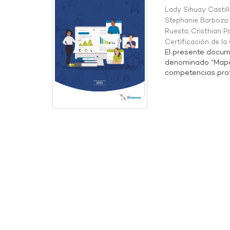
Lady Sihuay Castill
Stephanie Barboza 
Ruesta
;
Cristhian P
Certificación de l
El presente docum
denominado “Mapa 
competencias profe