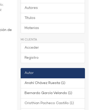
do
;
Autores
z
Títulos
Materias
ción de
MI CUENTA
Acceder
Registro
Autor
Anahí Chávez Ruesta (1)
Bernardo García Velando (1)
Cristhian Pacheco Castillo (1)