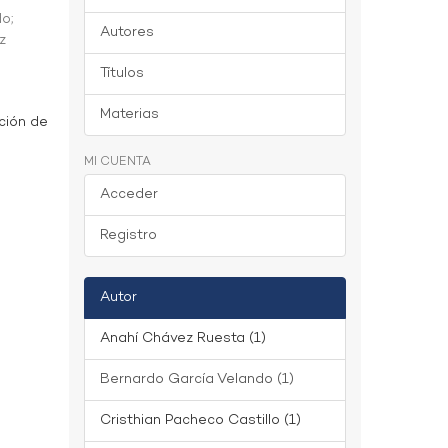
do
;
Autores
z
Títulos
Materias
ción de
MI CUENTA
Acceder
Registro
Autor
Anahí Chávez Ruesta (1)
Bernardo García Velando (1)
Cristhian Pacheco Castillo (1)