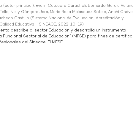
o (autor principal)
;
Evelin Catacora Caracholi
;
Bernardo García Velan
Tello
;
Nelly Góngora Jara
;
María Rosa Malásquez Sotelo
;
Anahí Cháve
acheco Castillo
(
Sistema Nacional de Evaluación, Acreditación y
a Calidad Educativa - SINEACE
,
2022-10-19
)
ento describe al sector Educación y desarrolla un instrumento
Funcional Sectorial de Educación” (MFSE) para fines de certifica
sionales del Sineace. El MFSE ...