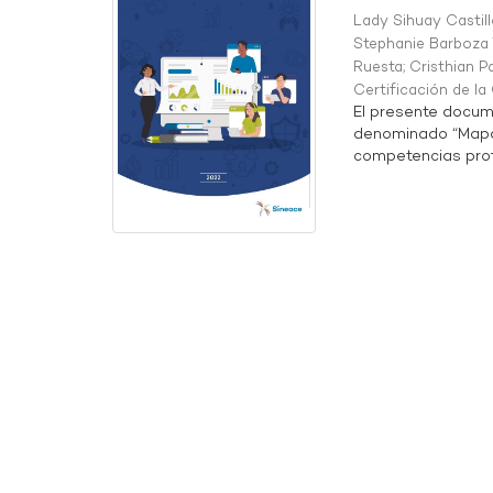
Lady Sihuay Castill
Stephanie Barboza 
Ruesta
;
Cristhian P
Certificación de l
El presente docum
denominado “Mapa 
competencias profe