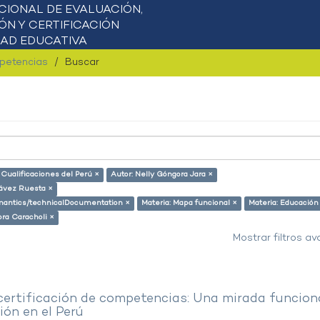
mpetencias
Buscar
 Cualificaciones del Perú ×
Autor: Nelly Góngora Jara ×
ávez Ruesta ×
semantics/technicalDocumentation ×
Materia: Mapa funcional ×
Materia: Educación
ora Caracholi ×
Mostrar filtros a
 certificación de competencias: Una mirada funcion
ón en el Perú