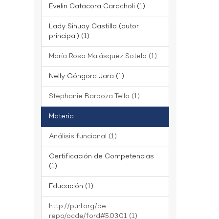
Evelin Catacora Caracholi (1)
Lady Sihuay Castillo (autor
principal) (1)
María Rosa Malásquez Sotelo (1)
Nelly Góngora Jara (1)
Stephanie Barboza Tello (1)
Materia
Análisis funcional (1)
Certificación de Competencias
(1)
Educación (1)
http://purl.org/pe-
repo/ocde/ford#5.03.01 (1)