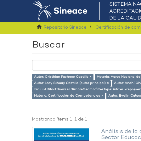
Repositorio Sineace
Certificación de co
Buscar
Autor: Cristhian Pacheco Castillo ×
Materia: Marco Nacional de
Autor: Lady Sihuay Castillo (autor principal) ×
Autor: Anahí Ch
xmlui.ArtifactBrowser.SimpleSearch.filter.type: info:eu-repo/
Materia: Certificación de Competencias ×
Autor: Evelin Catac
Mostrando ítems 1-1 de 1
Análisis de la
Sector Educaci