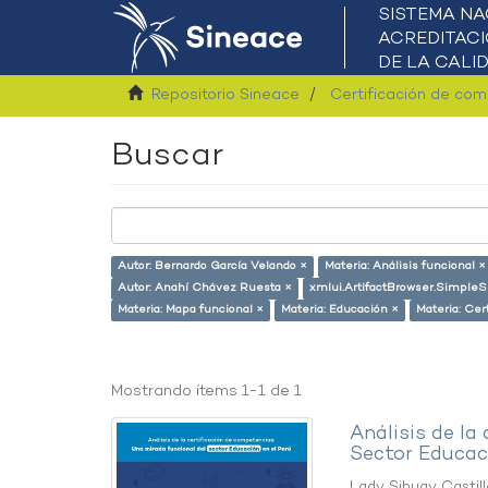
Repositorio Sineace
Certificación de co
Buscar
Autor: Bernardo García Velando ×
Materia: Análisis funcional ×
Autor: Anahí Chávez Ruesta ×
xmlui.ArtifactBrowser.SimpleS
Materia: Mapa funcional ×
Materia: Educación ×
Materia: Cer
Mostrando ítems 1-1 de 1
Análisis de la
Sector Educaci
Lady Sihuay Castill