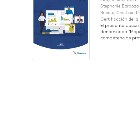
Stephanie Barboza 
Ruesta
;
Cristhian P
Certificación de l
El presente docum
denominado “Mapa 
competencias profe