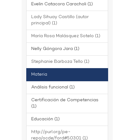
Evelin Catacora Caracholi (1)
Lady Sihuay Castillo (autor
principal) (1)
María Rosa Malásquez Sotelo (1)
Nelly Góngora Jara (1)
Stephanie Barboza Tello (1)
Materia
Análisis funcional (1)
Certificación de Competencias
(1)
Educación (1)
http://purl.org/pe-
repo/ocde/ford#5.03.01 (1)