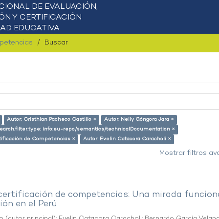
mpetencias
Buscar
Autor: Cristhian Pacheco Castillo ×
Autor: Nelly Góngora Jara ×
earch.filter.type: info:eu-repo/semantics/technicalDocumentation ×
tificación de Competencias ×
Autor: Evelin Catacora Caracholi ×
Mostrar filtros a
 certificación de competencias: Una mirada funcion
ón en el Perú
o (autor principal)
;
Evelin Catacora Caracholi
;
Bernardo García Velan