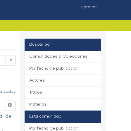
Ingresar
Buscar por
Comunidades & Colecciones
Ir
Por fecha de publicación
Autores
vanzados
Títulos
Materias
al del
Esta comunidad
Por fecha de publicación
do
;