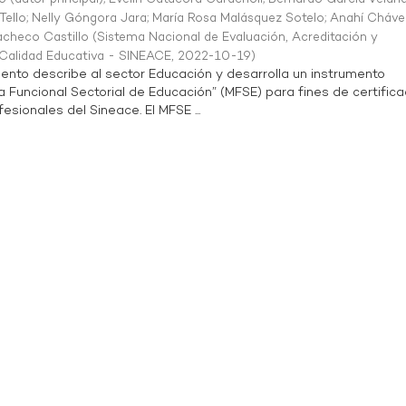
Tello
;
Nelly Góngora Jara
;
María Rosa Malásquez Sotelo
;
Anahí Cháve
acheco Castillo
(
Sistema Nacional de Evaluación, Acreditación y
a Calidad Educativa - SINEACE
,
2022-10-19
)
ento describe al sector Educación y desarrolla un instrumento
Funcional Sectorial de Educación” (MFSE) para fines de certifica
sionales del Sineace. El MFSE ...