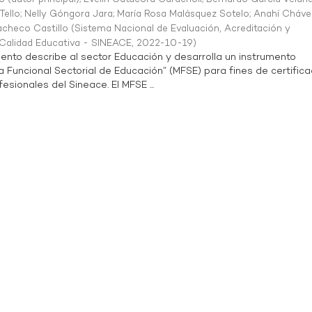
Tello
;
Nelly Góngora Jara
;
María Rosa Malásquez Sotelo
;
Anahí Cháve
acheco Castillo
(
Sistema Nacional de Evaluación, Acreditación y
a Calidad Educativa - SINEACE
,
2022-10-19
)
ento describe al sector Educación y desarrolla un instrumento
Funcional Sectorial de Educación” (MFSE) para fines de certifica
sionales del Sineace. El MFSE ...