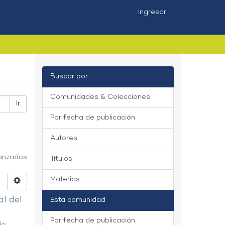
Ingresar
Buscar por
Comunidades & Colecciones
Ir
Por fecha de publicación
Autores
vanzados
Títulos
Materias
al del
Esta comunidad
Por fecha de publicación
do
;