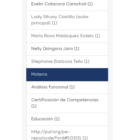
Evelin Catacora Caracholi (1)
Lady Sihuay Castillo (autor
principal) (1)
María Rosa Malásquez Sotelo (1)
Nelly Góngora Jara (1)
Stephanie Barboza Tello (1)
Materia
Análisis funcional (1)
Certificación de Competencias
(1)
Educación (1)
http://purl.org/pe-
repo/ocde/ford#5.03.01 (1)