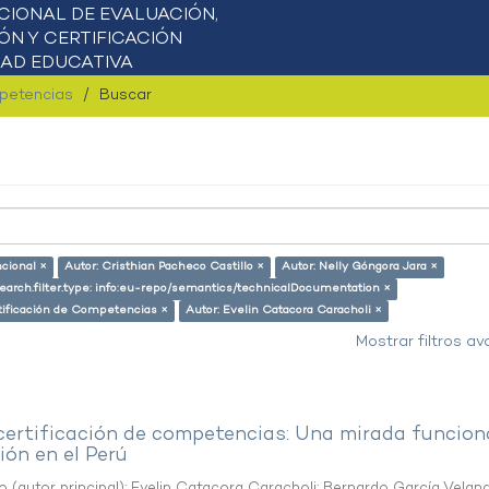
mpetencias
Buscar
ncional ×
Autor: Cristhian Pacheco Castillo ×
Autor: Nelly Góngora Jara ×
earch.filter.type: info:eu-repo/semantics/technicalDocumentation ×
tificación de Competencias ×
Autor: Evelin Catacora Caracholi ×
Mostrar filtros a
 certificación de competencias: Una mirada funcion
ón en el Perú
o (autor principal)
;
Evelin Catacora Caracholi
;
Bernardo García Velan