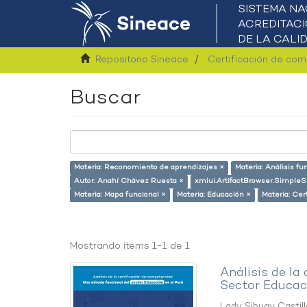
Repositorio Sineace
Certificación de co
Buscar
Materia: Reconomiento de aprendizajes ×
Materia: Análisis fu
Autor: Anahí Chávez Ruesta ×
xmlui.ArtifactBrowser.SimpleS
Materia: Mapa funcional ×
Materia: Educación ×
Materia: Cer
Mostrando ítems 1-1 de 1
Análisis de la
Sector Educaci
Lady Sihuay Castill