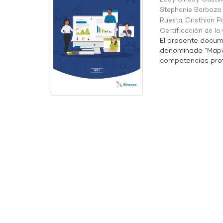
Stephanie Barboza 
Ruesta
;
Cristhian P
Certificación de l
El presente docum
denominado “Mapa 
competencias profe