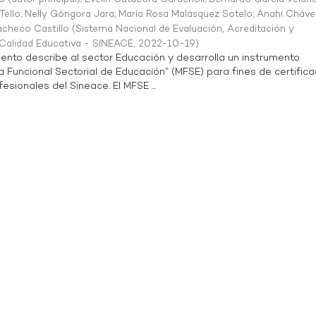
Tello
;
Nelly Góngora Jara
;
María Rosa Malásquez Sotelo
;
Anahí Cháve
acheco Castillo
(
Sistema Nacional de Evaluación, Acreditación y
a Calidad Educativa - SINEACE
,
2022-10-19
)
ento describe al sector Educación y desarrolla un instrumento
Funcional Sectorial de Educación” (MFSE) para fines de certifica
sionales del Sineace. El MFSE ...