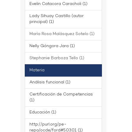
Evelin Catacora Caracholi (1)
Lady Sihuay Castillo (autor
principal) (1)
María Rosa Malásquez Sotelo (1)
Nelly Góngora Jara (1)
Stephanie Barboza Tello (1)
Materia
Análisis funcional (1)
Certificación de Competencias
(1)
Educación (1)
http://purl.org/pe-
repo/ocde/ford#5.03.01 (1)