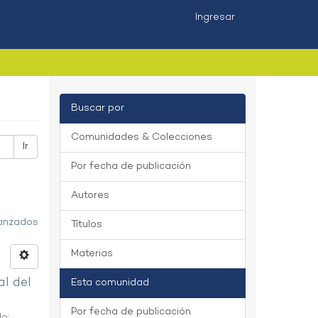
Ingresar
Buscar por
Comunidades & Colecciones
Ir
Por fecha de publicación
Autores
vanzados
Títulos
Materias
al del
Esta comunidad
Por fecha de publicación
do
;