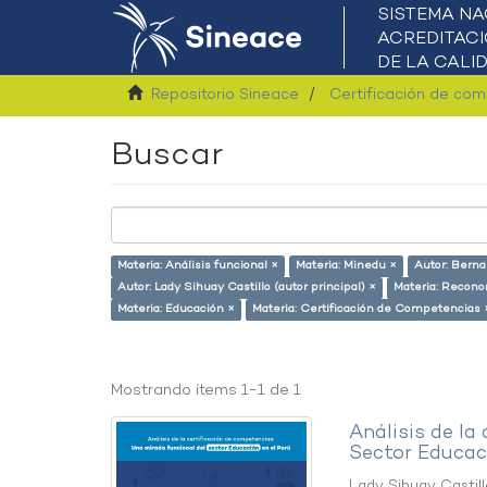
Repositorio Sineace
Certificación de co
Buscar
Materia: Análisis funcional ×
Materia: Minedu ×
Autor: Berna
Autor: Lady Sihuay Castillo (autor principal) ×
Materia: Recono
Materia: Educación ×
Materia: Certificación de Competencias 
Mostrando ítems 1-1 de 1
Análisis de la
Sector Educaci
Lady Sihuay Castill