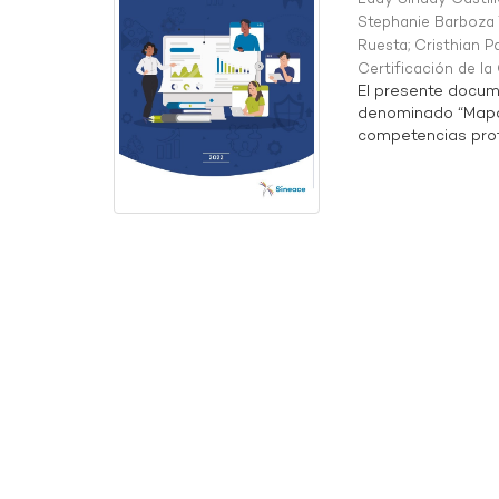
Stephanie Barboza 
Ruesta
;
Cristhian P
Certificación de l
El presente docum
denominado “Mapa 
competencias profe