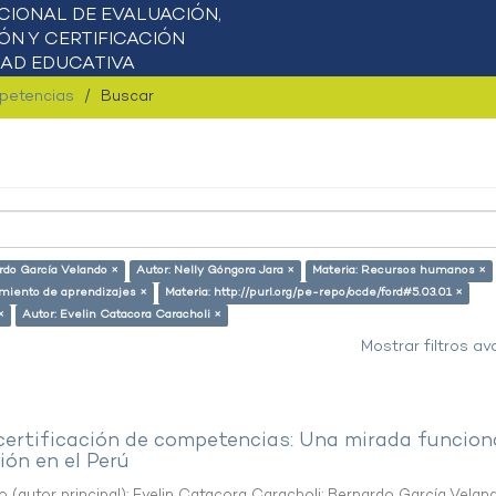
mpetencias
Buscar
rdo García Velando ×
Autor: Nelly Góngora Jara ×
Materia: Recursos humanos ×
miento de aprendizajes ×
Materia: http://purl.org/pe-repo/ocde/ford#5.03.01 ×
×
Autor: Evelin Catacora Caracholi ×
Mostrar filtros a
 certificación de competencias: Una mirada funcion
ón en el Perú
o (autor principal)
;
Evelin Catacora Caracholi
;
Bernardo García Velan