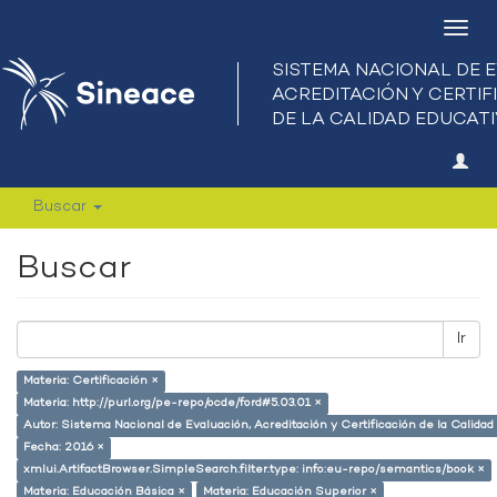
Camb
nave
Buscar
Buscar
Ir
Materia: Certificación ×
Materia: http://purl.org/pe-repo/ocde/ford#5.03.01 ×
Autor: Sistema Nacional de Evaluación, Acreditación y Certificación de la Calid
Fecha: 2016 ×
xmlui.ArtifactBrowser.SimpleSearch.filter.type: info:eu-repo/semantics/book ×
Materia: Educación Básica ×
Materia: Educación Superior ×