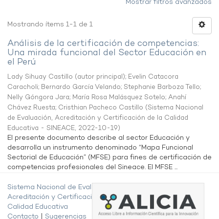
Mostrar filtros avanzados
Mostrando ítems 1-1 de 1
Análisis de la certificación de competencias:
Una mirada funcional del Sector Educación en
el Perú
Lady Sihuay Castillo (autor principal)
;
Evelin Catacora
Caracholi
;
Bernardo García Velando
;
Stephanie Barboza Tello
;
Nelly Góngora Jara
;
María Rosa Malásquez Sotelo
;
Anahí
Chávez Ruesta
;
Cristhian Pacheco Castillo
(
Sistema Nacional
de Evaluación, Acreditación y Certificación de la Calidad
Educativa - SINEACE
,
2022-10-19
)
El presente documento describe al sector Educación y
desarrolla un instrumento denominado “Mapa Funcional
Sectorial de Educación” (MFSE) para fines de certificación de
competencias profesionales del Sineace. El MFSE ...
Sistema Nacional de Evaluación,
Acreditación y Certificación de la
Calidad Educativa
Contacto
|
Sugerencias