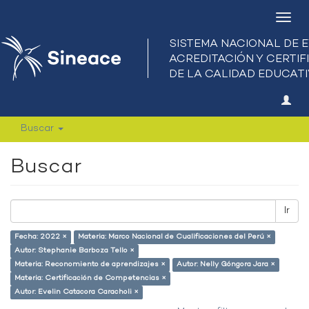
Camb
nave
Buscar
Buscar
Ir
Fecha: 2022 ×
Materia: Marco Nacional de Cualificaciones del Perú ×
Autor: Stephanie Barboza Tello ×
Materia: Reconomiento de aprendizajes ×
Autor: Nelly Góngora Jara ×
Materia: Certificación de Competencias ×
Autor: Evelin Catacora Caracholi ×