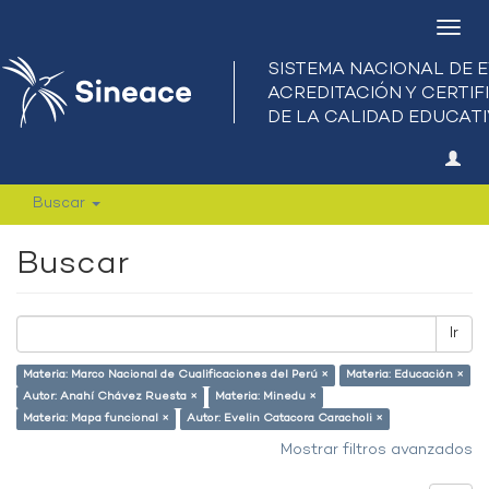
Camb
nave
Buscar
Buscar
Ir
Materia: Marco Nacional de Cualificaciones del Perú ×
Materia: Educación ×
Autor: Anahí Chávez Ruesta ×
Materia: Minedu ×
Materia: Mapa funcional ×
Autor: Evelin Catacora Caracholi ×
Mostrar filtros avanzados