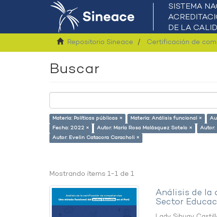
Repositorio Sineace
Certificación de co
Buscar
Materia: Políticas públicas ×
Materia: Análisis funcional ×
Au
Fecha: 2022 ×
Autor: María Rosa Malásquez Sotelo ×
Autor:
Autor: Evelin Catacora Caracholi ×
Mostrando ítems 1-1 de 1
Análisis de la
Sector Educaci
Lady Sihuay Castill