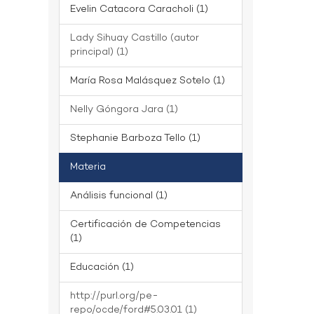
Evelin Catacora Caracholi (1)
Lady Sihuay Castillo (autor
principal) (1)
María Rosa Malásquez Sotelo (1)
Nelly Góngora Jara (1)
Stephanie Barboza Tello (1)
Materia
Análisis funcional (1)
Certificación de Competencias
(1)
Educación (1)
http://purl.org/pe-
repo/ocde/ford#5.03.01 (1)