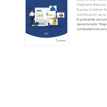
Stephanie Barboza 
Ruesta
;
Cristhian P
Certificación de l
El presente docum
denominado “Mapa 
competencias profe