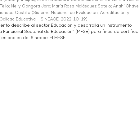
Tello
;
Nelly Góngora Jara
;
María Rosa Malásquez Sotelo
;
Anahí Cháve
acheco Castillo
(
Sistema Nacional de Evaluación, Acreditación y
a Calidad Educativa - SINEACE
,
2022-10-19
)
ento describe al sector Educación y desarrolla un instrumento
Funcional Sectorial de Educación” (MFSE) para fines de certifica
sionales del Sineace. El MFSE ...