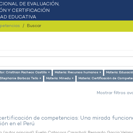
mpetencias
Buscar
tor: Cristhian Pacheco Castillo ×
Materia: Recursos humanos ×
Materia: Educaci
 Stephanie Barboza Tello ×
Materia: Minedu ×
Materia: Certificación de Compete
Mostrar filtros a
 certificación de competencias: Una mirada funcion
ón en el Perú
o (autor principal)
;
Evelin Catacora Caracholi
;
Bernardo García Velan