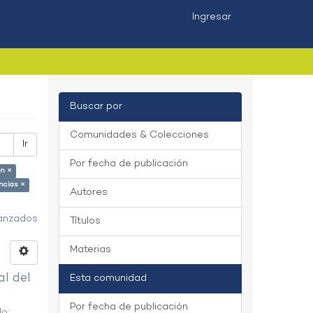
Ingresar
Buscar por
Comunidades & Colecciones
Ir
Por fecha de publicación
ón ×
ncias ×
Autores
vanzados
Títulos
Materias
al del
Esta comunidad
Por fecha de publicación
do
;