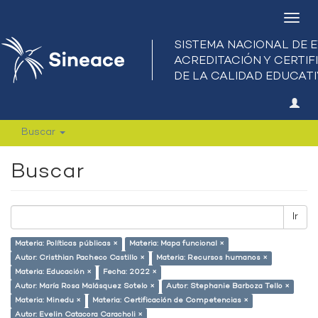
Camb
nave
Buscar
Buscar
Ir
Materia: Políticas públicas ×
Materia: Mapa funcional ×
Autor: Cristhian Pacheco Castillo ×
Materia: Recursos humanos ×
Materia: Educación ×
Fecha: 2022 ×
Autor: María Rosa Malásquez Sotelo ×
Autor: Stephanie Barboza Tello ×
Materia: Minedu ×
Materia: Certificación de Competencias ×
Autor: Evelin Catacora Caracholi ×