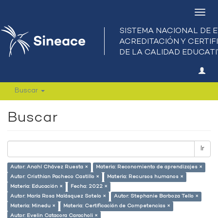
Camb
nave
Buscar
Buscar
Ir
Autor: Anahí Chávez Ruesta ×
Materia: Reconomiento de aprendizajes ×
Autor: Cristhian Pacheco Castillo ×
Materia: Recursos humanos ×
Materia: Educación ×
Fecha: 2022 ×
Autor: María Rosa Malásquez Sotelo ×
Autor: Stephanie Barboza Tello ×
Materia: Minedu ×
Materia: Certificación de Competencias ×
Autor: Evelin Catacora Caracholi ×