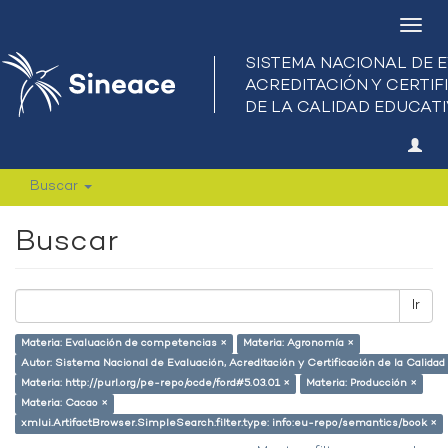
Camb
nave
Buscar
Buscar
Ir
Materia: Evaluación de competencias ×
Materia: Agronomía ×
Autor: Sistema Nacional de Evaluación, Acreditación y Certificación de la Calid
Materia: http://purl.org/pe-repo/ocde/ford#5.03.01 ×
Materia: Producción ×
Materia: Cacao ×
xmlui.ArtifactBrowser.SimpleSearch.filter.type: info:eu-repo/semantics/book ×