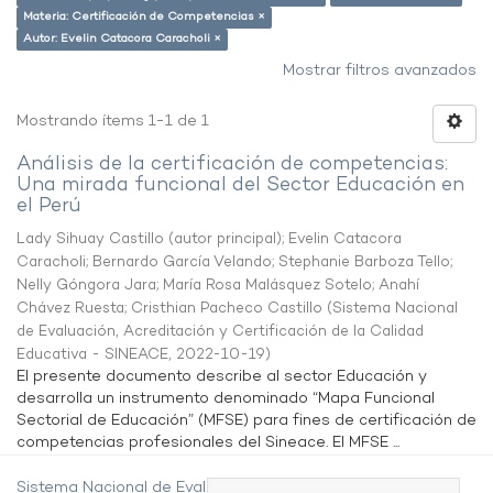
Materia: Certificación de Competencias ×
Autor: Evelin Catacora Caracholi ×
Mostrar filtros avanzados
Mostrando ítems 1-1 de 1
Análisis de la certificación de competencias:
Una mirada funcional del Sector Educación en
el Perú
Lady Sihuay Castillo (autor principal)
;
Evelin Catacora
Caracholi
;
Bernardo García Velando
;
Stephanie Barboza Tello
;
Nelly Góngora Jara
;
María Rosa Malásquez Sotelo
;
Anahí
Chávez Ruesta
;
Cristhian Pacheco Castillo
(
Sistema Nacional
de Evaluación, Acreditación y Certificación de la Calidad
Educativa - SINEACE
,
2022-10-19
)
El presente documento describe al sector Educación y
desarrolla un instrumento denominado “Mapa Funcional
Sectorial de Educación” (MFSE) para fines de certificación de
competencias profesionales del Sineace. El MFSE ...
Sistema Nacional de Evaluación,