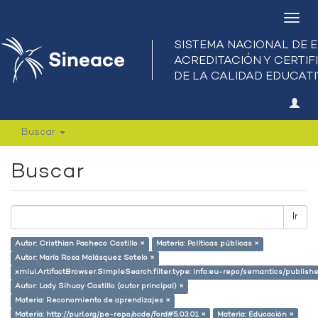
Camb
nave
Buscar
Buscar
Ir
Autor: Cristhian Pacheco Castillo ×
Materia: Políticas públicas ×
Autor: María Rosa Malásquez Sotelo ×
xmlui.ArtifactBrowser.SimpleSearch.filter.type: info:eu-repo/semantics/publish
Autor: Lady Sihuay Castillo (autor principal) ×
Materia: Reconomiento de aprendizajes ×
Materia: http://purl.org/pe-repo/ocde/ford#5.03.01 ×
Materia: Educación ×