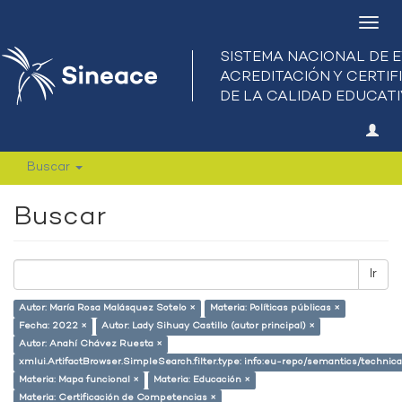
Camb
nave
Buscar
Buscar
Ir
Autor: María Rosa Malásquez Sotelo ×
Materia: Políticas públicas ×
Fecha: 2022 ×
Autor: Lady Sihuay Castillo (autor principal) ×
Autor: Anahí Chávez Ruesta ×
xmlui.ArtifactBrowser.SimpleSearch.filter.type: info:eu-repo/semantics/techni
Materia: Mapa funcional ×
Materia: Educación ×
Materia: Certificación de Competencias ×