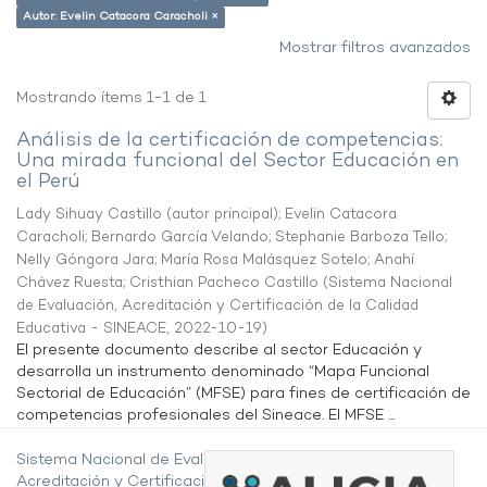
Autor: Evelin Catacora Caracholi ×
Mostrar filtros avanzados
Mostrando ítems 1-1 de 1
Análisis de la certificación de competencias:
Una mirada funcional del Sector Educación en
el Perú
Lady Sihuay Castillo (autor principal)
;
Evelin Catacora
Caracholi
;
Bernardo García Velando
;
Stephanie Barboza Tello
;
Nelly Góngora Jara
;
María Rosa Malásquez Sotelo
;
Anahí
Chávez Ruesta
;
Cristhian Pacheco Castillo
(
Sistema Nacional
de Evaluación, Acreditación y Certificación de la Calidad
Educativa - SINEACE
,
2022-10-19
)
El presente documento describe al sector Educación y
desarrolla un instrumento denominado “Mapa Funcional
Sectorial de Educación” (MFSE) para fines de certificación de
competencias profesionales del Sineace. El MFSE ...
Sistema Nacional de Evaluación,
Acreditación y Certificación de la