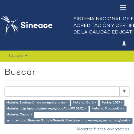
Camb
nave
Buscar
Buscar
Ir
Materia: Evaluación de competencias ×
Materia: Café ×
Fecha: 2017 ×
Materia: http://purl.org/pe-repo/ocde/ford#5.03.01 ×
Materia: Producción ×
Materia: Cacao ×
xmlui.ArtifactBrowser.SimpleSearch.filter.type: info:eu-repo/semantics/book ×
Mostrar filtros avanzados