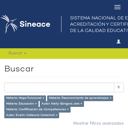
Camb
nave
Buscar
Buscar
Ir
Materia: Mapa funcional ×
Materia: Reconomiento de aprendizajes ×
Materia: Educación ×
Autor: Nelly Góngora Jara ×
Materia: Certificación de Competencias ×
Autor: Evelin Catacora Caracholi ×
Mostrar filtros avanzados