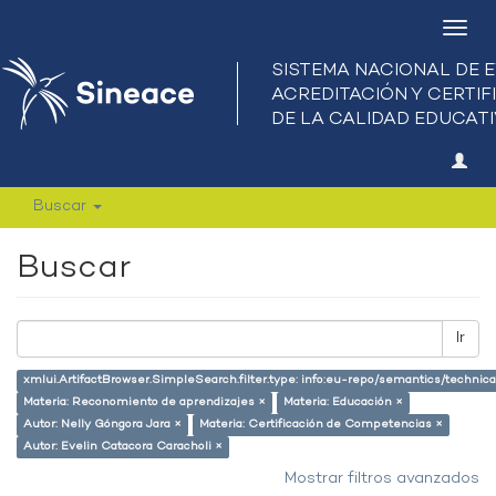
Camb
nave
Buscar
Buscar
Ir
xmlui.ArtifactBrowser.SimpleSearch.filter.type: info:eu-repo/semantics/techni
Materia: Reconomiento de aprendizajes ×
Materia: Educación ×
Autor: Nelly Góngora Jara ×
Materia: Certificación de Competencias ×
Autor: Evelin Catacora Caracholi ×
Mostrar filtros avanzados