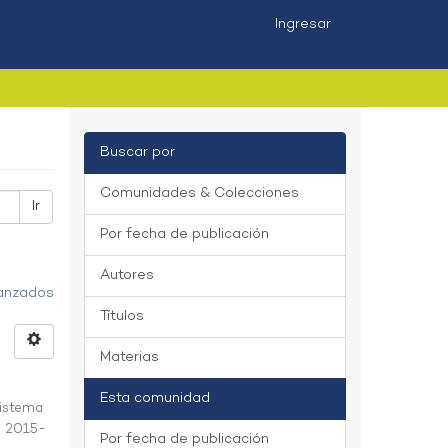
Ingresar
Buscar por
Comunidades & Colecciones
Ir
Por fecha de publicación
Autores
vanzados
Títulos
Materias
Esta comunidad
istema
,
2015-
Por fecha de publicación