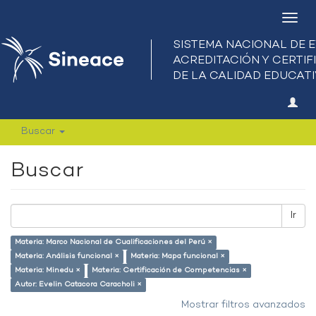
Camb
nave
Buscar
Buscar
Ir
Materia: Marco Nacional de Cualificaciones del Perú ×
Materia: Análisis funcional ×
Materia: Mapa funcional ×
Materia: Minedu ×
Materia: Certificación de Competencias ×
Autor: Evelin Catacora Caracholi ×
Mostrar filtros avanzados