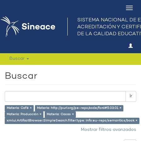
Camb
nave
Buscar
Buscar
Ir
Materia: Café ×
Materia: http://purl.org/pe-repo/ocde/ford#5.03.01 ×
Materia: Producción ×
Materia: Cacao ×
xmlui.ArtifactBrowser.SimpleSearch.filter.type: info:eu-repo/semantics/book ×
Mostrar filtros avanzados