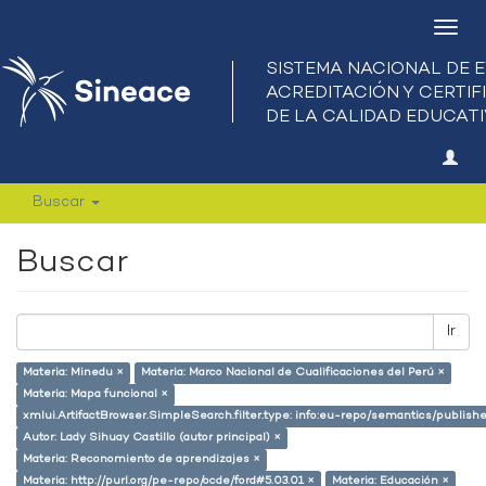
Camb
nave
Buscar
Buscar
Ir
Materia: Minedu ×
Materia: Marco Nacional de Cualificaciones del Perú ×
Materia: Mapa funcional ×
xmlui.ArtifactBrowser.SimpleSearch.filter.type: info:eu-repo/semantics/publish
Autor: Lady Sihuay Castillo (autor principal) ×
Materia: Reconomiento de aprendizajes ×
Materia: http://purl.org/pe-repo/ocde/ford#5.03.01 ×
Materia: Educación ×