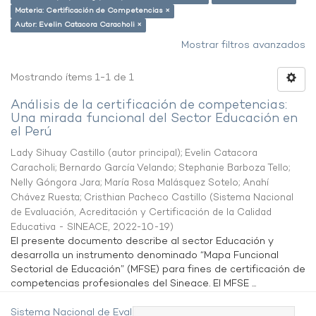
Materia: Certificación de Competencias ×
Autor: Evelin Catacora Caracholi ×
Mostrar filtros avanzados
Mostrando ítems 1-1 de 1
Análisis de la certificación de competencias:
Una mirada funcional del Sector Educación en
el Perú
Lady Sihuay Castillo (autor principal)
;
Evelin Catacora
Caracholi
;
Bernardo García Velando
;
Stephanie Barboza Tello
;
Nelly Góngora Jara
;
María Rosa Malásquez Sotelo
;
Anahí
Chávez Ruesta
;
Cristhian Pacheco Castillo
(
Sistema Nacional
de Evaluación, Acreditación y Certificación de la Calidad
Educativa - SINEACE
,
2022-10-19
)
El presente documento describe al sector Educación y
desarrolla un instrumento denominado “Mapa Funcional
Sectorial de Educación” (MFSE) para fines de certificación de
competencias profesionales del Sineace. El MFSE ...
Sistema Nacional de Evaluación,