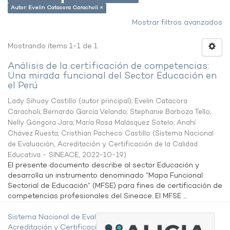
Autor: Evelin Catacora Caracholi ×
Mostrar filtros avanzados
Mostrando ítems 1-1 de 1
Análisis de la certificación de competencias:
Una mirada funcional del Sector Educación en
el Perú
Lady Sihuay Castillo (autor principal)
;
Evelin Catacora
Caracholi
;
Bernardo García Velando
;
Stephanie Barboza Tello
;
Nelly Góngora Jara
;
María Rosa Malásquez Sotelo
;
Anahí
Chávez Ruesta
;
Cristhian Pacheco Castillo
(
Sistema Nacional
de Evaluación, Acreditación y Certificación de la Calidad
Educativa - SINEACE
,
2022-10-19
)
El presente documento describe al sector Educación y
desarrolla un instrumento denominado “Mapa Funcional
Sectorial de Educación” (MFSE) para fines de certificación de
competencias profesionales del Sineace. El MFSE ...
Sistema Nacional de Evaluación,
Acreditación y Certificación de la