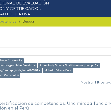
mpetencias
Buscar
 Mapa funcional ×
emantics/publishedVersion ×
Autor: Lady Sihuay Castillo (autor principal) ×
.org/pe-repo/ocde/ford#5.03.01 ×
Materia: Educación ×
ora Caracholi ×
Mostrar filtros a
 certificación de competencias: Una mirada funcion
ón en el Perú