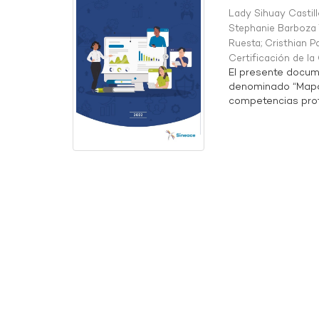
Lady Sihuay Castill
Stephanie Barboza 
Ruesta
;
Cristhian P
Certificación de l
El presente docum
denominado “Mapa 
competencias profe