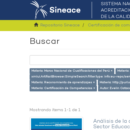
Repositorio Sineace
Certificación de co
Buscar
Materia: Marco Nacional de Cualificaciones del Perú ×
Materia:
xmlui.ArtifactBrowser.SimpleSearch.filter.type: info:eu-repo/s
Materia: Reconomiento de aprendizajes ×
Materia: http://purl
Materia: Certificación de Competencias ×
Autor: Evelin Catac
Mostrando ítems 1-1 de 1
Análisis de la
Sector Educaci