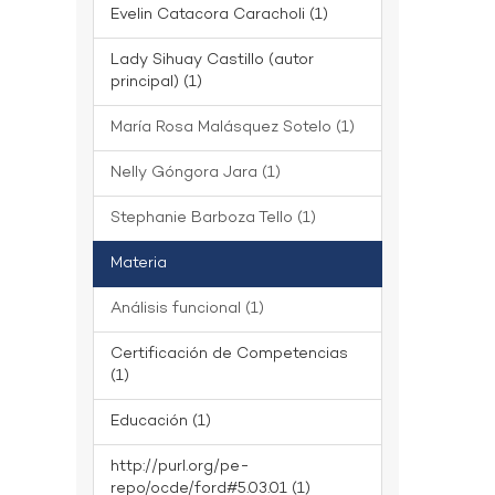
Evelin Catacora Caracholi (1)
Lady Sihuay Castillo (autor
principal) (1)
María Rosa Malásquez Sotelo (1)
Nelly Góngora Jara (1)
Stephanie Barboza Tello (1)
Materia
Análisis funcional (1)
Certificación de Competencias
(1)
Educación (1)
http://purl.org/pe-
repo/ocde/ford#5.03.01 (1)