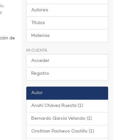
do
;
Autores
z
Títulos
Materias
ción de
MI CUENTA
Acceder
Registro
Autor
Anahí Chávez Ruesta (1)
Bernardo García Velando (1)
Cristhian Pacheco Castillo (1)