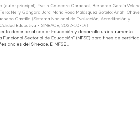
o (autor principal)
;
Evelin Catacora Caracholi
;
Bernardo García Velan
Tello
;
Nelly Góngora Jara
;
María Rosa Malásquez Sotelo
;
Anahí Cháve
acheco Castillo
(
Sistema Nacional de Evaluación, Acreditación y
a Calidad Educativa - SINEACE
,
2022-10-19
)
ento describe al sector Educación y desarrolla un instrumento
Funcional Sectorial de Educación” (MFSE) para fines de certifica
sionales del Sineace. El MFSE ...