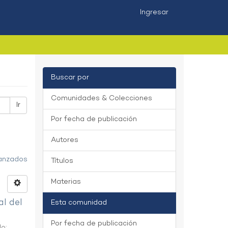
Ingresar
Buscar por
Comunidades & Colecciones
Ir
Por fecha de publicación
Autores
vanzados
Títulos
Materias
al del
Esta comunidad
Por fecha de publicación
do
;