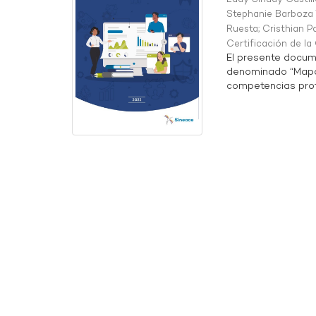
Stephanie Barboza 
Ruesta
;
Cristhian P
Certificación de l
El presente docum
denominado “Mapa 
competencias profe