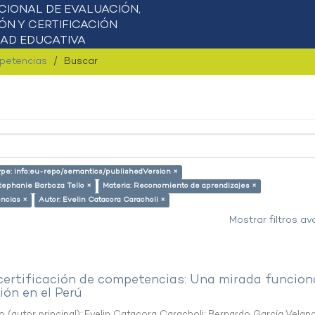
mpetencias
Buscar
type: info:eu-repo/semantics/publishedVersion ×
tephanie Barboza Tello ×
Materia: Reconomiento de aprendizajes ×
encias ×
Autor: Evelin Catacora Caracholi ×
Mostrar filtros a
 certificación de competencias: Una mirada funcion
ón en el Perú
o (autor principal)
;
Evelin Catacora Caracholi
;
Bernardo García Velan