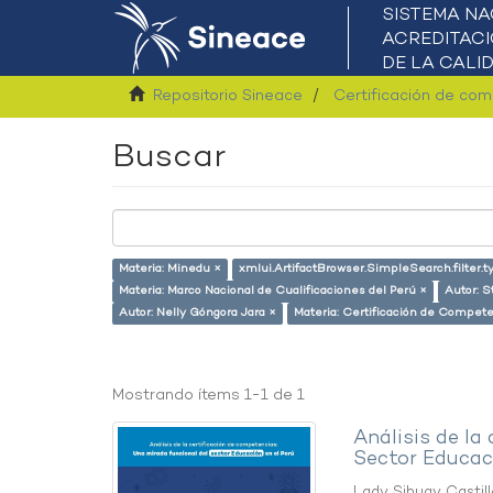
Repositorio Sineace
Certificación de co
Buscar
Materia: Minedu ×
xmlui.ArtifactBrowser.SimpleSearch.filter.
Materia: Marco Nacional de Cualificaciones del Perú ×
Autor: S
Autor: Nelly Góngora Jara ×
Materia: Certificación de Compet
Mostrando ítems 1-1 de 1
Análisis de la
Sector Educaci
Lady Sihuay Castill