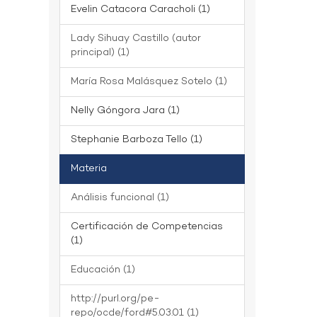
Evelin Catacora Caracholi (1)
Lady Sihuay Castillo (autor
principal) (1)
María Rosa Malásquez Sotelo (1)
Nelly Góngora Jara (1)
Stephanie Barboza Tello (1)
Materia
Análisis funcional (1)
Certificación de Competencias
(1)
Educación (1)
http://purl.org/pe-
repo/ocde/ford#5.03.01 (1)