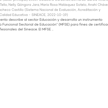
Tello
;
Nelly Góngora Jara
;
María Rosa Malásquez Sotelo
;
Anahí Cháve
acheco Castillo
(
Sistema Nacional de Evaluación, Acreditación y
a Calidad Educativa - SINEACE
,
2022-10-19
)
ento describe al sector Educación y desarrolla un instrumento
Funcional Sectorial de Educación” (MFSE) para fines de certifica
sionales del Sineace. El MFSE ...