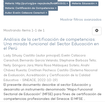
Materia: http://purl.org/pe-repo/ocde/ford#5.03.01 ×
Materia: Educación ×
Materia: Certificación de Competencias ×
Autor: Evelin Catacora Caracholi ×
Mostrar filtros avanzados
Mostrando ítems 1-1 de 1
Análisis de la certificación de competencias:
Una mirada funcional del Sector Educación en
el Perú
Lady Sihuay Castillo (autor principal)
;
Evelin Catacora
Caracholi
;
Bernardo García Velando
;
Stephanie Barboza Tello
;
Nelly Góngora Jara
;
María Rosa Malásquez Sotelo
;
Anahí
Chávez Ruesta
;
Cristhian Pacheco Castillo
(
Sistema Nacional
de Evaluación, Acreditación y Certificación de la Calidad
Educativa - SINEACE
,
2022-10-19
)
El presente documento describe al sector Educación y
desarrolla un instrumento denominado “Mapa Funcional
Sectorial de Educación” (MFSE) para fines de certificación de
competencias profesionales del Sineace. El MFSE ...