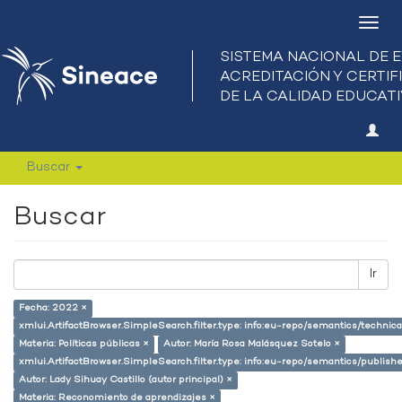
Camb
nave
Buscar
Buscar
Ir
Fecha: 2022 ×
xmlui.ArtifactBrowser.SimpleSearch.filter.type: info:eu-repo/semantics/techni
Materia: Políticas públicas ×
Autor: María Rosa Malásquez Sotelo ×
xmlui.ArtifactBrowser.SimpleSearch.filter.type: info:eu-repo/semantics/publish
Autor: Lady Sihuay Castillo (autor principal) ×
Materia: Reconomiento de aprendizajes ×