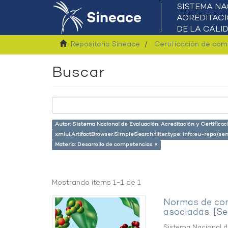
Repositorio Sineace
Certificación de co
Buscar
Autor: Sistema Nacional de Evaluación, Acreditación y Certifica
xmlui.ArtifactBrowser.SimpleSearch.filter.type: info:eu-repo/s
Materia: Desarrollo de competencias ×
Mostrando ítems 1-1 de 1
Normas de com
asociadas. [S
Sistema Nacional de