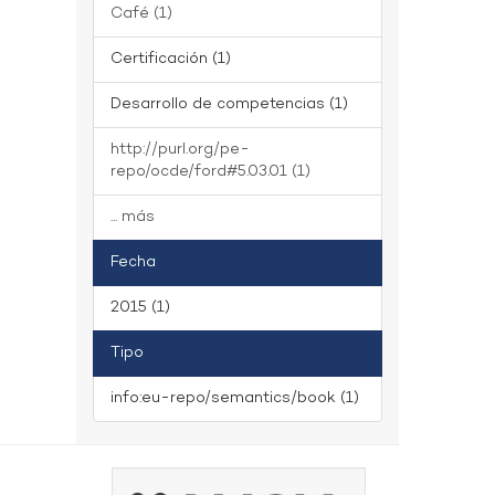
Café (1)
Certificación (1)
Desarrollo de competencias (1)
http://purl.org/pe-
repo/ocde/ford#5.03.01 (1)
... más
Fecha
2015 (1)
Tipo
info:eu-repo/semantics/book (1)