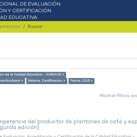
mpetencias
Buscar
ción de la Calidad Educativa - SINEACE ×
emantics/book ×
Materia: Certificación ×
Fecha: 2015 ×
Mostrar filtros a
petencia del productor de plantones de café y es
egunda edición]
 Evaluación, Acreditación y Certificación de la Calidad Educativa -