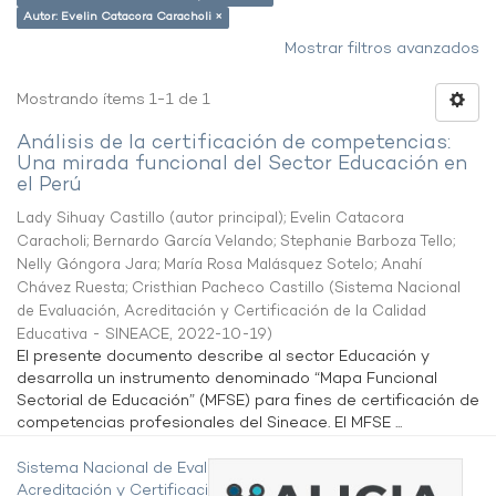
Autor: Evelin Catacora Caracholi ×
Mostrar filtros avanzados
Mostrando ítems 1-1 de 1
Análisis de la certificación de competencias:
Una mirada funcional del Sector Educación en
el Perú
Lady Sihuay Castillo (autor principal)
;
Evelin Catacora
Caracholi
;
Bernardo García Velando
;
Stephanie Barboza Tello
;
Nelly Góngora Jara
;
María Rosa Malásquez Sotelo
;
Anahí
Chávez Ruesta
;
Cristhian Pacheco Castillo
(
Sistema Nacional
de Evaluación, Acreditación y Certificación de la Calidad
Educativa - SINEACE
,
2022-10-19
)
El presente documento describe al sector Educación y
desarrolla un instrumento denominado “Mapa Funcional
Sectorial de Educación” (MFSE) para fines de certificación de
competencias profesionales del Sineace. El MFSE ...
Sistema Nacional de Evaluación,
Acreditación y Certificación de la