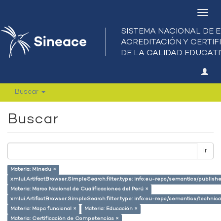
Camb
nave
Buscar
Buscar
Ir
Materia: Minedu ×
xmlui.ArtifactBrowser.SimpleSearch.filter.type: info:eu-repo/semantics/publish
Materia: Marco Nacional de Cualificaciones del Perú ×
xmlui.ArtifactBrowser.SimpleSearch.filter.type: info:eu-repo/semantics/techni
Materia: Mapa funcional ×
Materia: Educación ×
Materia: Certificación de Competencias ×