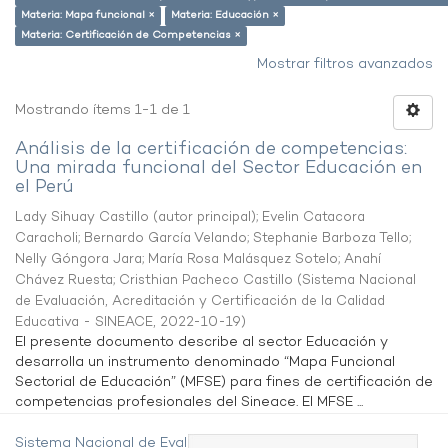
Materia: Mapa funcional ×
Materia: Educación ×
Materia: Certificación de Competencias ×
Mostrar filtros avanzados
Mostrando ítems 1-1 de 1
Análisis de la certificación de competencias:
Una mirada funcional del Sector Educación en
el Perú
Lady Sihuay Castillo (autor principal)
;
Evelin Catacora
Caracholi
;
Bernardo García Velando
;
Stephanie Barboza Tello
;
Nelly Góngora Jara
;
María Rosa Malásquez Sotelo
;
Anahí
Chávez Ruesta
;
Cristhian Pacheco Castillo
(
Sistema Nacional
de Evaluación, Acreditación y Certificación de la Calidad
Educativa - SINEACE
,
2022-10-19
)
El presente documento describe al sector Educación y
desarrolla un instrumento denominado “Mapa Funcional
Sectorial de Educación” (MFSE) para fines de certificación de
competencias profesionales del Sineace. El MFSE ...
Sistema Nacional de Evaluación,