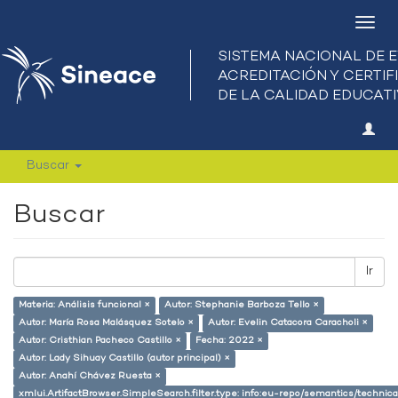
Camb
nave
Buscar
Buscar
Ir
Materia: Análisis funcional ×
Autor: Stephanie Barboza Tello ×
Autor: María Rosa Malásquez Sotelo ×
Autor: Evelin Catacora Caracholi ×
Autor: Cristhian Pacheco Castillo ×
Fecha: 2022 ×
Autor: Lady Sihuay Castillo (autor principal) ×
Autor: Anahí Chávez Ruesta ×
xmlui.ArtifactBrowser.SimpleSearch.filter.type: info:eu-repo/semantics/techni