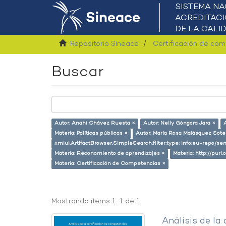
Repositorio Sineace
Certificación de co
Buscar
Autor: Anahí Chávez Ruesta ×
Autor: Nelly Góngora Jara ×
Materia: Políticas públicas ×
Autor: María Rosa Malásquez Sote
xmlui.ArtifactBrowser.SimpleSearch.filter.type: info:eu-repo/s
Materia: Reconomiento de aprendizajes ×
Materia: http://purl
Materia: Certificación de Competencias ×
Mostrando ítems 1-1 de 1
Análisis de la