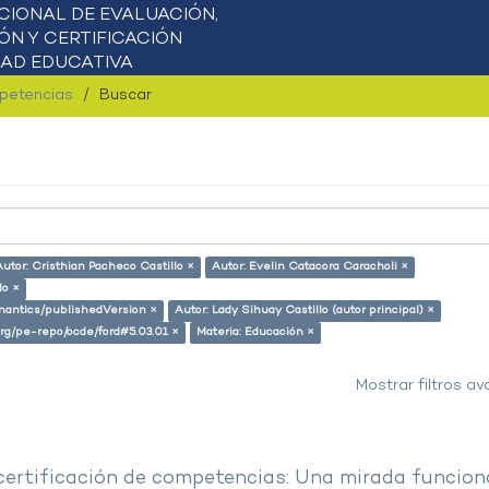
mpetencias
Buscar
Autor: Cristhian Pacheco Castillo ×
Autor: Evelin Catacora Caracholi ×
lo ×
emantics/publishedVersion ×
Autor: Lady Sihuay Castillo (autor principal) ×
.org/pe-repo/ocde/ford#5.03.01 ×
Materia: Educación ×
Mostrar filtros a
 certificación de competencias: Una mirada funcion