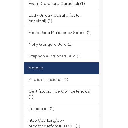
Evelin Catacora Caracholi (1)
Lady Sihuay Castillo (autor
principal) (1)
María Rosa Malásquez Sotelo (1)
Nelly Góngora Jara (1)
Stephanie Barboza Tello (1)
Materia
Análisis funcional (1)
Certificación de Competencias
(1)
Educación (1)
http://purl.org/pe-
repo/ocde/ford#5.03.01 (1)