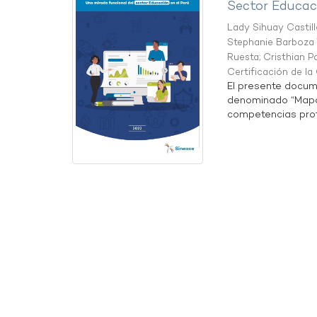
Sector Educaci
Lady Sihuay Castill
Stephanie Barboza 
Ruesta
;
Cristhian P
Certificación de l
El presente docum
denominado “Mapa 
competencias profe