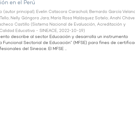
ón en el Perú
o (autor principal)
;
Evelin Catacora Caracholi
;
Bernardo García Velan
Tello
;
Nelly Góngora Jara
;
María Rosa Malásquez Sotelo
;
Anahí Cháve
acheco Castillo
(
Sistema Nacional de Evaluación, Acreditación y
a Calidad Educativa - SINEACE
,
2022-10-19
)
ento describe al sector Educación y desarrolla un instrumento
Funcional Sectorial de Educación” (MFSE) para fines de certifica
sionales del Sineace. El MFSE ...