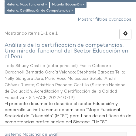
Materia: Mapa funcional ×
Materia: Educación ×
Materia: Certificación de Competencias ×
Mostrar filtros avanzados
Mostrando ítems 1-1 de 1
Análisis de la certificación de competencias:
Una mirada funcional del Sector Educación en
el Perú
Lady Sihuay Castillo (autor principal)
;
Evelin Catacora
Caracholi
;
Bernardo García Velando
;
Stephanie Barboza Tello
;
Nelly Góngora Jara
;
María Rosa Malásquez Sotelo
;
Anahí
Chávez Ruesta
;
Cristhian Pacheco Castillo
(
Sistema Nacional
de Evaluación, Acreditación y Certificación de la Calidad
Educativa - SINEACE
,
2022-10-19
)
El presente documento describe al sector Educación y
desarrolla un instrumento denominado “Mapa Funcional
Sectorial de Educación” (MFSE) para fines de certificación de
competencias profesionales del Sineace. El MFSE ...
Sistema Nacional de Evaluación,