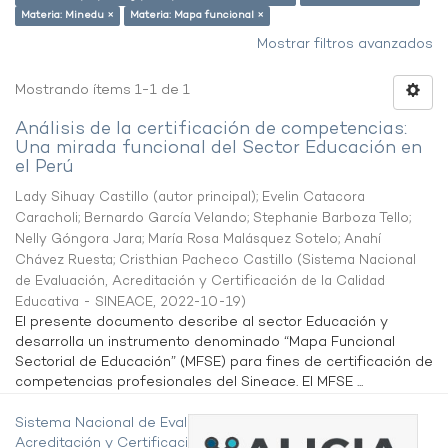
Materia: Minedu ×
Materia: Mapa funcional ×
Mostrar filtros avanzados
Mostrando ítems 1-1 de 1
Análisis de la certificación de competencias:
Una mirada funcional del Sector Educación en
el Perú
Lady Sihuay Castillo (autor principal)
;
Evelin Catacora
Caracholi
;
Bernardo García Velando
;
Stephanie Barboza Tello
;
Nelly Góngora Jara
;
María Rosa Malásquez Sotelo
;
Anahí
Chávez Ruesta
;
Cristhian Pacheco Castillo
(
Sistema Nacional
de Evaluación, Acreditación y Certificación de la Calidad
Educativa - SINEACE
,
2022-10-19
)
El presente documento describe al sector Educación y
desarrolla un instrumento denominado “Mapa Funcional
Sectorial de Educación” (MFSE) para fines de certificación de
competencias profesionales del Sineace. El MFSE ...
Sistema Nacional de Evaluación,
Acreditación y Certificación de la