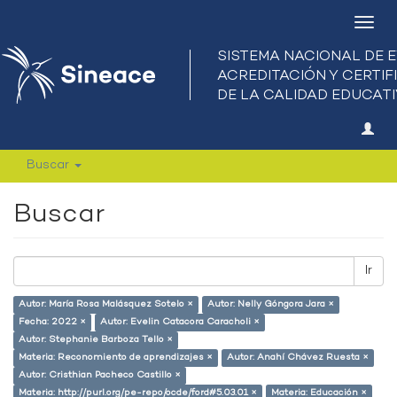
Camb
nave
Buscar
Buscar
Ir
Autor: María Rosa Malásquez Sotelo ×
Autor: Nelly Góngora Jara ×
Fecha: 2022 ×
Autor: Evelin Catacora Caracholi ×
Autor: Stephanie Barboza Tello ×
Materia: Reconomiento de aprendizajes ×
Autor: Anahí Chávez Ruesta ×
Autor: Cristhian Pacheco Castillo ×
Materia: http://purl.org/pe-repo/ocde/ford#5.03.01 ×
Materia: Educación ×