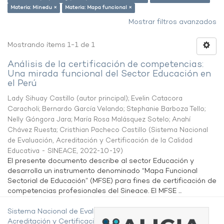
Materia: Minedu ×
Materia: Mapa funcional ×
Mostrar filtros avanzados
Mostrando ítems 1-1 de 1
Análisis de la certificación de competencias:
Una mirada funcional del Sector Educación en
el Perú
Lady Sihuay Castillo (autor principal)
;
Evelin Catacora
Caracholi
;
Bernardo García Velando
;
Stephanie Barboza Tello
;
Nelly Góngora Jara
;
María Rosa Malásquez Sotelo
;
Anahí
Chávez Ruesta
;
Cristhian Pacheco Castillo
(
Sistema Nacional
de Evaluación, Acreditación y Certificación de la Calidad
Educativa - SINEACE
,
2022-10-19
)
El presente documento describe al sector Educación y
desarrolla un instrumento denominado “Mapa Funcional
Sectorial de Educación” (MFSE) para fines de certificación de
competencias profesionales del Sineace. El MFSE ...
Sistema Nacional de Evaluación,
Acreditación y Certificación de la