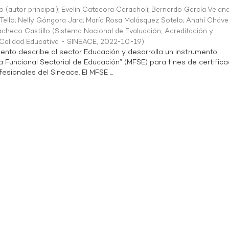
o (autor principal)
;
Evelin Catacora Caracholi
;
Bernardo García Velan
Tello
;
Nelly Góngora Jara
;
María Rosa Malásquez Sotelo
;
Anahí Cháve
acheco Castillo
(
Sistema Nacional de Evaluación, Acreditación y
a Calidad Educativa - SINEACE
,
2022-10-19
)
ento describe al sector Educación y desarrolla un instrumento
Funcional Sectorial de Educación” (MFSE) para fines de certifica
sionales del Sineace. El MFSE ...