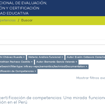
mpetencias
Buscar
ahí Chávez Ruesta ×
Materia: Análisis funcional ×
Autor: Evelin Catacora Caracho
risthian Pacheco Castillo ×
Autor: Bernardo García Velando ×
eSearch.filter.type: info:eu-repo/semantics/technicalDocumentation ×
tificación de Competencias ×
Mostrar filtros a
 certificación de competencias: Una mirada funcion
ón en el Perú