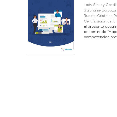
Lady Sihuay Castill
Stephanie Barboza 
Ruesta
;
Cristhian P
Certificación de l
El presente docum
denominado “Mapa 
competencias profe