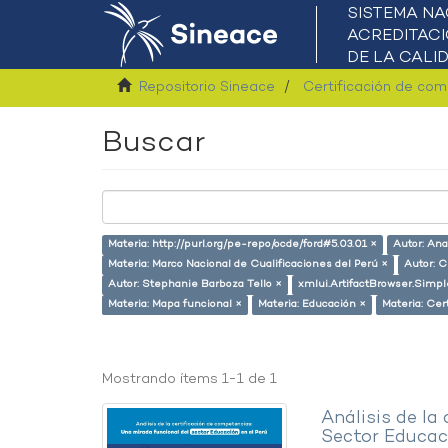
Repositorio Sineace
Certificación de co
Buscar
Materia: http://purl.org/pe-repo/ocde/ford#5.03.01 ×
Autor: An
Materia: Marco Nacional de Cualificaciones del Perú ×
Autor: C
Autor: Stephanie Barboza Tello ×
xmlui.ArtifactBrowser.Simpl
Materia: Mapa funcional ×
Materia: Educación ×
Materia: Cer
Mostrando ítems 1-1 de 1
Análisis de la
Sector Educaci