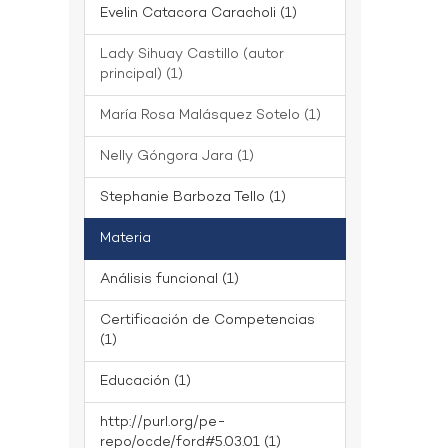
Evelin Catacora Caracholi (1)
Lady Sihuay Castillo (autor
principal) (1)
María Rosa Malásquez Sotelo (1)
Nelly Góngora Jara (1)
Stephanie Barboza Tello (1)
Materia
Análisis funcional (1)
Certificación de Competencias
(1)
Educación (1)
http://purl.org/pe-
repo/ocde/ford#5.03.01 (1)