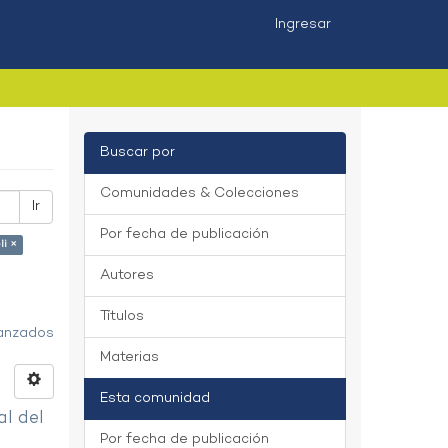
Ingresar
Buscar por
Comunidades & Colecciones
Ir
Por fecha de publicación
li ×
Autores
Títulos
vanzados
Materias
Esta comunidad
al del
Por fecha de publicación