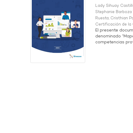
Lady Sihuay Castill
Stephanie Barboza 
Ruesta
;
Cristhian P
Certificación de l
El presente docum
denominado “Mapa 
competencias profe