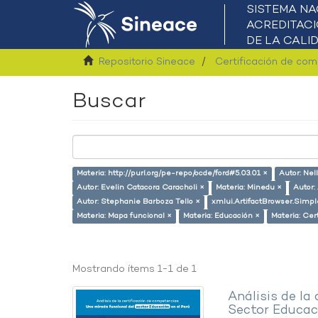
Repositorio Sineace
Certificación de co
Buscar
Materia: http://purl.org/pe-repo/ocde/ford#5.03.01 ×
Autor: Nel
Autor: Evelin Catacora Caracholi ×
Materia: Minedu ×
Autor:
Autor: Stephanie Barboza Tello ×
xmlui.ArtifactBrowser.Simpl
Materia: Mapa funcional ×
Materia: Educación ×
Materia: Cer
Mostrando ítems 1-1 de 1
Análisis de la
Sector Educaci