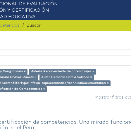
mpetencias
Buscar
ly Góngora Jara ×
Materia: Reconomiento de aprendizajes ×
 Anahí Chávez Ruesta ×
Autor: Bernardo García Velando ×
eSearch.filter.type: info:eu-repo/semantics/technicalDocumentation ×
tificación de Competencias ×
Mostrar filtros a
 certificación de competencias: Una mirada funcion
ón en el Perú