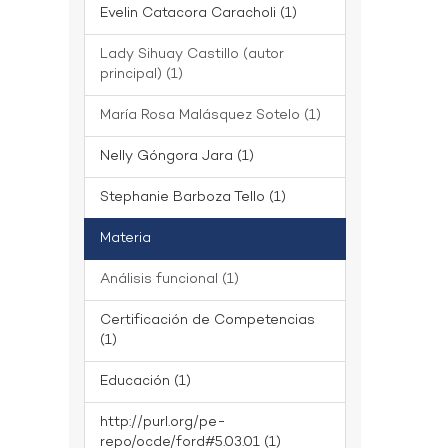
Evelin Catacora Caracholi (1)
Lady Sihuay Castillo (autor
principal) (1)
María Rosa Malásquez Sotelo (1)
Nelly Góngora Jara (1)
Stephanie Barboza Tello (1)
Materia
Análisis funcional (1)
Certificación de Competencias
(1)
Educación (1)
http://purl.org/pe-
repo/ocde/ford#5.03.01 (1)