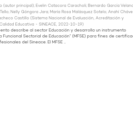
o (autor principal)
;
Evelin Catacora Caracholi
;
Bernardo García Velan
Tello
;
Nelly Góngora Jara
;
María Rosa Malásquez Sotelo
;
Anahí Cháve
acheco Castillo
(
Sistema Nacional de Evaluación, Acreditación y
a Calidad Educativa - SINEACE
,
2022-10-19
)
ento describe al sector Educación y desarrolla un instrumento
Funcional Sectorial de Educación” (MFSE) para fines de certifica
sionales del Sineace. El MFSE ...